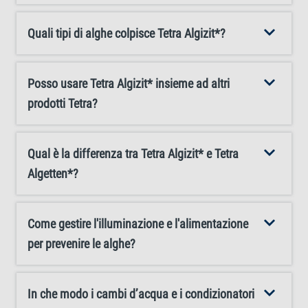
configurazioni più grandi, Tetra AlgoStop depot*. Tenere
sempre il prodotto lontano dalla luce solare diretta.
Quali tipi di alghe colpisce Tetra Algizit*?
Posso usare Tetra Algizit* insieme ad altri
prodotti Tetra?
Qual è la differenza tra Tetra Algizit* e Tetra
Algetten*?
Come gestire l'illuminazione e l'alimentazione
per prevenire le alghe?
In che modo i cambi d’acqua e i condizionatori