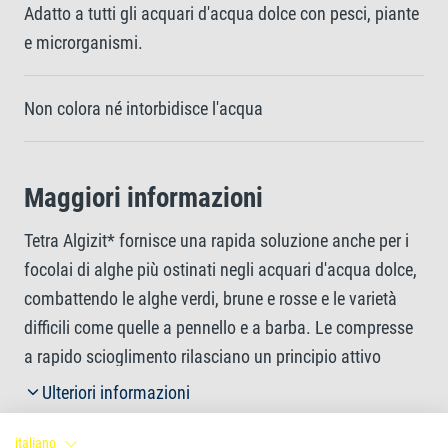
Adatto a tutti gli acquari d'acqua dolce con pesci, piante
e microrganismi.
Non colora né intorbidisce l'acqua
Maggiori informazioni
Tetra Algizit* fornisce una rapida soluzione anche per i
focolai di alghe più ostinati negli acquari d'acqua dolce,
combattendo le alghe verdi, brune e rosse e le varietà
difficili come quelle a pennello e a barba. Le compresse
a rapido scioglimento rilasciano un principio attivo
altamente efficace non appena entrano in contatto con
Ulteriori informazioni
l'acqua, interrompendo il metabolismo delle alghe, pur
rimanendo delicate su pesci, piante e microrganismi
italiano