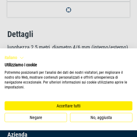
Dettagli
lunghezza 2,5 metri, diametro 4/6 mm (interno/esterno)
italiano
Utilizziamo i cookie
adatto per Tetra APS 50 - 400 e maggior parte di aeratori
Potremmo posizionarli per l'analisi dei dati dei nostri visitatori, per migliorare il
per acquari
nostro sito Web, mostrare contenuti personalizzati e offrirti un'esperienza di
navigazione eccezionale. Per ulteriori informazioni sui cookie utilizziamo aprire le
impostazioni.
Accettare tutti
Negare
No, aggiusta
Azienda