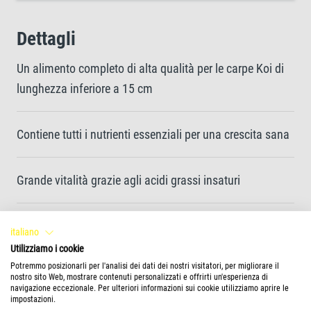
Dettagli
Un alimento completo di alta qualità per le carpe Koi di
lunghezza inferiore a 15 cm
Contiene tutti i nutrienti essenziali per una crescita sana
Grande vitalità grazie agli acidi grassi insaturi
La miscela di nutrienti contribuisce a una maggiore
italiano
resilienza
Utilizziamo i cookie
Potremmo posizionarli per l'analisi dei dati dei nostri visitatori, per migliorare il
nostro sito Web, mostrare contenuti personalizzati e offrirti un'esperienza di
navigazione eccezionale. Per ulteriori informazioni sui cookie utilizziamo aprire le
La naturale brillantezza del colore viene esaltata dai
impostazioni.