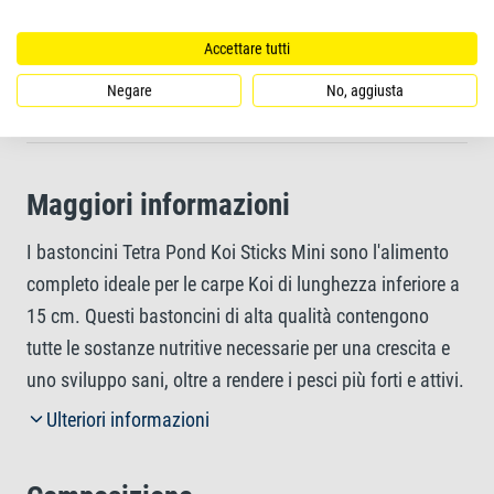
carotenoidi di alta qualità
Accettare tutti
Acqua pulita e di qualità migliore grazie agli stick
Negare
No, aggiusta
altamente digeribili e di facile assunzione
Maggiori informazioni
I bastoncini Tetra Pond Koi Sticks Mini sono l'alimento
completo ideale per le carpe Koi di lunghezza inferiore a
15 cm. Questi bastoncini di alta qualità contengono
tutte le sostanze nutritive necessarie per una crescita e
uno sviluppo sani, oltre a rendere i pesci più forti e attivi.
I mini bastoncini facili da ingerire e altamente digeribili
Ulteriori informazioni
aiutano a mantenere l'acqua pulita e a migliorarne la
qualità. I carotenoidi di alta qualità, inoltre, intensificano