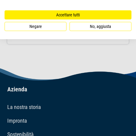
dall'affascinante design a mezzaluna con
vetro anteriore ricurvo a 180°.
Accettare tutti
Negare
No, aggiusta
PRODOTTO
Azienda
La nostra storia
Impronta
Sostenibilità