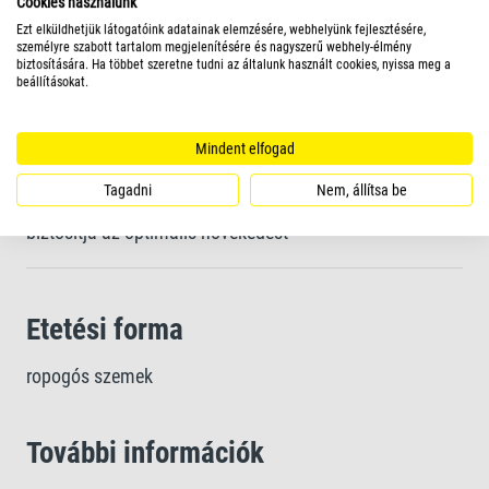
Cookies használunk
Ezt elküldhetjük látogatóink adatainak elemzésére, webhelyünk fejlesztésére,
Tiszta víz és jobb vízminőség a jól emészthető ropogós
személyre szabott tartalom megjelenítésére és nagyszerű webhely-élmény
szemeknek és a természetes prebiotikumoknak
biztosítására. Ha többet szeretne tudni az általunk használt cookies, nyissa meg a
beállításokat.
köszönhetően
Mindent elfogad
A kiváló minőségű összetevőkből készült egyedi
Tagadni
Nem, állítsa be
receptúra és az optimálisan összeállított fehérje-keverék
biztosítja az optimális növekedést
Etetési forma
ropogós szemek
További információk