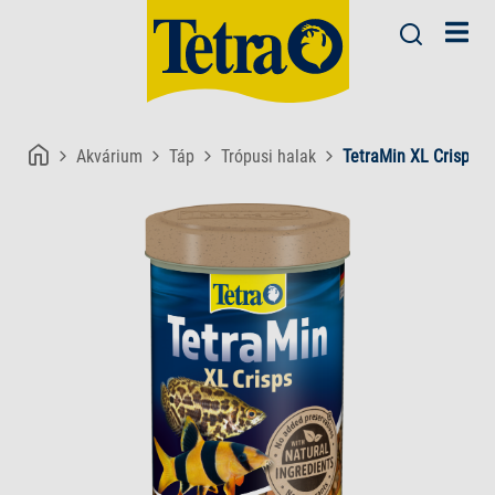
Akvárium
Táp
Trópusi halak
TetraMin XL Crisps