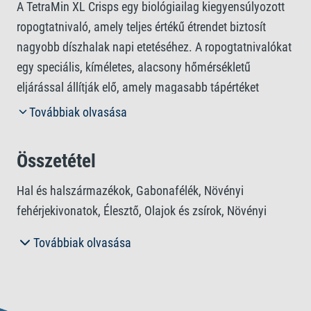
A TetraMin XL Crisps egy biológiailag kiegyensúlyozott
ropogtatnivaló, amely teljes értékű étrendet biztosít
nagyobb díszhalak napi etetéséhez. A ropogtatnivalókat
egy speciális, kíméletes, alacsony hőmérsékletű
eljárással állítják elő, amely magasabb tápértéket
biztosít az eledelnek. Hosszú ideig lebegnek és lassan
Továbbiak olvasása
süllyednek el, így ideálisak vegyes halállományhoz. A
táp prebiotikumokat tartalmaz, amelyek támogatják a
Összetétel
halak testi funkcióit és a táplálék átalakítását. Ez
biztosítja a halak egészséges növekedését, vitalitását és
Hal és halszármazékok, Gabonafélék, Növényi
hozzájárul a vízminőség javulásához. Az egyedülálló
fehérjekivonatok, Élesztő, Olajok és zsírok, Növényi
összetételű, kiváló minőségű természetes összetevőket
eredetű származékok, Puhatestűek és rákfélék, Algák,
Továbbiak olvasása
tartalmazó, színezékek és hozzáadott tartósítószerek
Ásványi anyagok.
nélküli receptúra elősegíti az erős immunrendszert és a
fokozott ellenálló képességet. A TetraMin XL Crisps
Analitikai alkotóelemek
segítségével díszhalai szépen fejlődnek, akváriumának