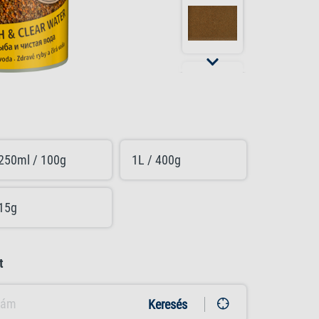
250ml / 100g
1L / 400g
15g
t
Keresés