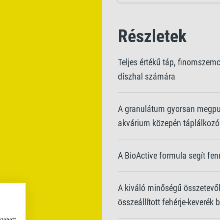
Részletek
Teljes értékű táp, finomsze
díszhal számára
A granulátum gyorsan megpuhu
akvárium közepén táplálkoz
A BioActive formula segít fe
A kiváló minőségű összetevők
összeállított fehérje-keverék 
szabott