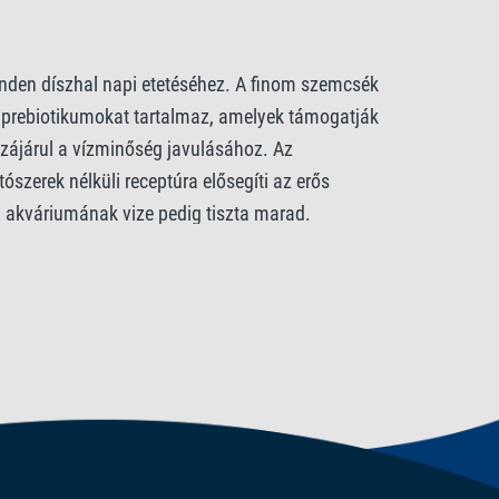
9%, Nyersrost 2%, Nedvességtartalom 8%.
minden díszhal napi etetéséhez. A finom szemcsék
 prebiotikumokat tartalmaz, amelyek támogatják
ozzájárul a vízminőség javulásához. Az
szerek nélküli receptúra elősegíti az erős
NE/kg. Savasságot szabályozó anyagok:
, akváriumának vize pedig tiszta marad.