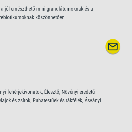
g a jól emészthető mini granulátumoknak és a
prebiotikumoknak köszönhetően
yi fehérjekivonatok, Élesztő, Növényi eredetű
ajok és zsírok, Puhatestűek és rákfélék, Ásványi
otóelemek