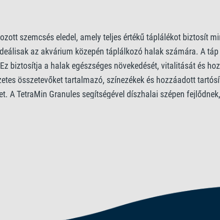
Nyersfehérje 50%, Nyerszsír 
ozott szemcsés eledel, amely teljes értékű táplálékot biztosít 
ideálisak az akvárium közepén táplálkozó halak számára. A táp
Adalékanyago
t. Ez biztosítja a halak egészséges növekedését, vitalitását és h
etes összetevőket tartalmazó, színezékek és hozzáadott tartósító
Vitaminok: D3 vitamin 2060 
t. A TetraMin Granules segítségével díszhalai szépen fejlődnek
Citromsav 352 mg/kg.