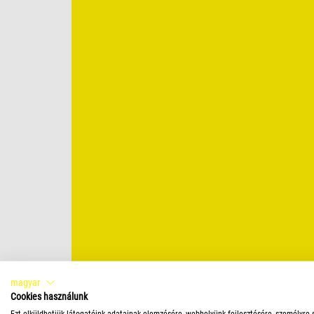
magyar
Cookies használunk
Ezt elküldhetjük látogatóink adatainak elemzésére, webhelyünk fejlesztésére, személyre 