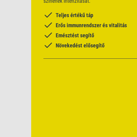
színének intenzitását.
Teljes értékű táp
Erős immunrendszer és vitalitás
Emésztést segítő
Növekedést elősegítő