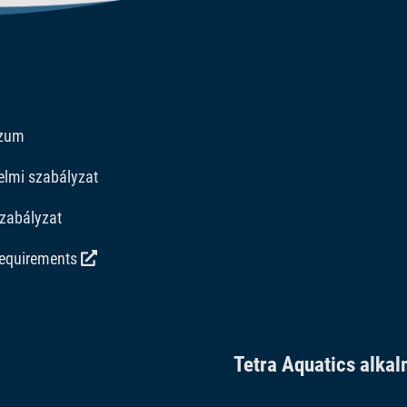
szum
elmi szabályzat
zabályzat
requirements
Tetra Aquatics alka