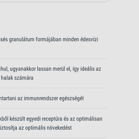
mcsés granulátum formájában minden édesvízi
l, ugyanakkor lassan merül el, így ideális az
ó halak számára
nntartani az immunrendszer egészségét
ből készült egyedi receptúra és az optimálisan
biztosítja az optimális növekedést