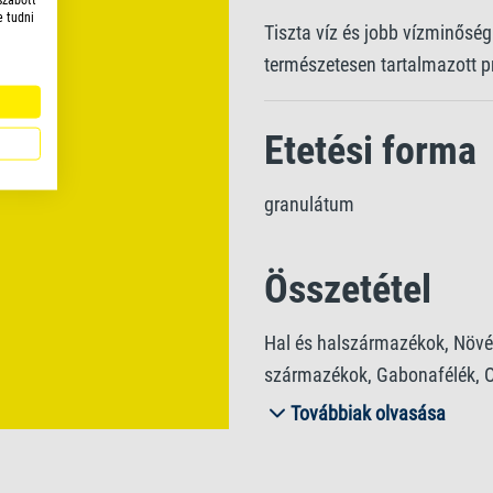
e tudni
Tiszta víz és jobb vízminősé
természetesen tartalmazott 
Etetési forma
granulátum
Összetétel
Hal és halszármazékok, Növén
származékok, Gabonafélék, Ol
anyagok, Algák.
Továbbiak olvasása
Analitikai alk