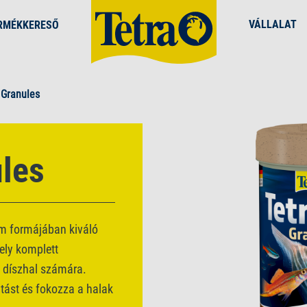
VÁLLALAT
RMÉKKERESŐ
 Granules
les
um formájában kiváló
ely komplett
ú díszhal számára.
itást és fokozza a halak