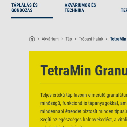
TÁPLÁLÁS ÉS
AKVÁRIUMOK ÉS
GONDOZÁS
TECHNIKA
TE
Akvárium
Táp
Trópusi halak
TetraMin
TetraMin Granu
Teljes értékű táp lassan elmerülő granulát
minőségű, funkcionális tápanyagokkal, am
mindennapi étrendet biztosít minden típus
Segíti az egészséges halnövekedést, a vital