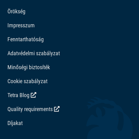
Örökség
Adalékanyago
Impresszum
Vitaminok: D3 vitamin 1848 NE/kg. Savasságot
szabályozó anyagok: Citromsav 293 mg/kg.
Fenntarthatóság
Adatvédelmi szabályzat
Minőségi biztosíték
Cookie szabályzat
Tetra Blog
Quality requirements
Díjakat