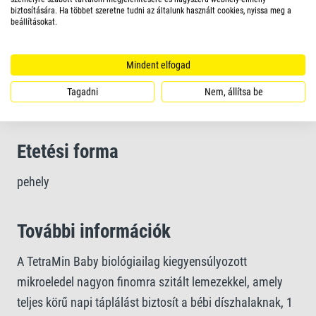
köszönhetően
biztosítására. Ha többet szeretne tudni az általunk használt cookies, nyissa meg a
beállításokat.
A kiváló minőségű összetevőkből készült egyedi
Mindent elfogad
receptúra és az optimálisan összeállított fehérje-keverék
biztosítja az optimális növekedést
Tagadni
Nem, állítsa be
Etetési forma
pehely
További információk
A TetraMin Baby biológiailag kiegyensúlyozott
mikroeledel nagyon finomra szitált lemezekkel, amely
teljes körű napi táplálást biztosít a bébi díszhalaknak, 1