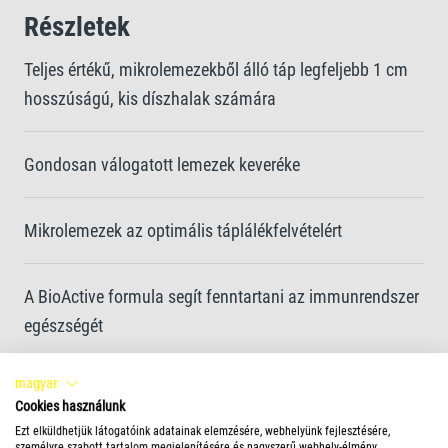
Részletek
Teljes értékű, mikrolemezekből álló táp legfeljebb 1 cm
hosszúságú, kis díszhalak számára
Gondosan válogatott lemezek keveréke
Mikrolemezek az optimális táplálékfelvételért
A BioActive formula segít fenntartani az immunrendszer
egészségét
magyar
Tiszta víz és jobb vízminőség a jól emészthető
Cookies használunk
lemezeknek és a természetes prebiotikumoknak
Ezt elküldhetjük látogatóink adatainak elemzésére, webhelyünk fejlesztésére,
személyre szabott tartalom megjelenítésére és nagyszerű webhely-élmény