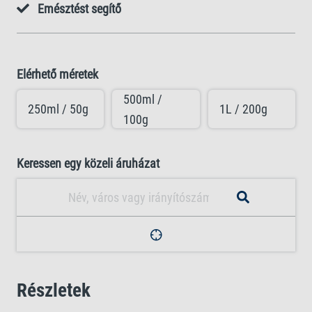
Emésztést segítő
Elérhető méretek
500ml /
250ml / 50g
1L / 200g
100g
Keressen egy közeli áruházat
Részletek