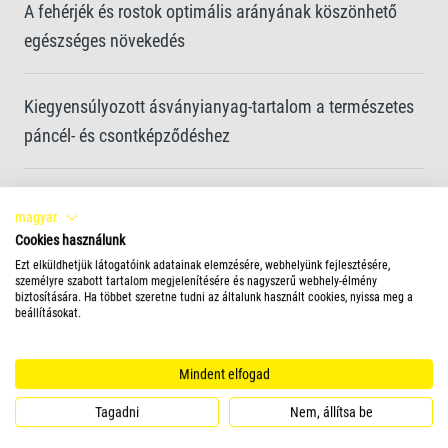
A fehérjék és rostok optimális arányának köszönhető
egészséges növekedés
Kiegyensúlyozott ásványianyag-tartalom a természetes
páncél- és csontképződéshez
A könnyen fogyasztható, jól emészthető eledel a
magyar
multivitaminos összetételének köszönhetően támogatja
Cookies használunk
az erős immunrendszert
Ezt elküldhetjük látogatóink adatainak elemzésére, webhelyünk fejlesztésére,
személyre szabott tartalom megjelenítésére és nagyszerű webhely-élmény
biztosítására. Ha többet szeretne tudni az általunk használt cookies, nyissa meg a
beállításokat.
Színezőanyagoktól és hozzáadott tartósítószerektől
mentes egyedi receptúra és kiváló minőségű összetevők
Mindent elfogad
Tagadni
Nem, állítsa be
További információk