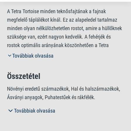
A Tetra Tortoise minden teknősfajtának a fajnak
megfelelő táplálékot kínál. Ez az alapeledel tartalmaz
minden olyan nélkülözhetetlen rostot, amire a hüllőknek
szüksége van, ezért nagyon kedvelik. A fehérjék és
rostok optimális arányának köszönhetően a Tetra
Tortoise ideális növekedést biztosít, a kiegyensúlyozott
Továbbiak olvasása
ásványianyag-tartalom pedig elősegíti a természetes
páncél- és csontképződést. Multivitaminos összetétele
Összetétel
erősíti az immunrendszert. A formula összességében jó
alapja a tartós egészségnek. A színezőanyagoktól és
Növényi eredetű származékok, Hal és halszármazékok,
hozzáadott tartósítószerektől mentes egyedi receptúra
Ásványi anyagok, Puhatestűek és rákfélék.
kiváló minőségű összetevőkből készül. A hüllők
Továbbiak olvasása
táplálékfelvételének megkönnyítése érdekében etetés
Analitikai alkotóelemek
előtt nedvesítse meg a pelletgranulátumot, és csak
annyit használjon fel belőle, amennyit teknősei tizenkét
Nyersfehérje 9%, Nyerszsír 1%, Nyersrost 27%,