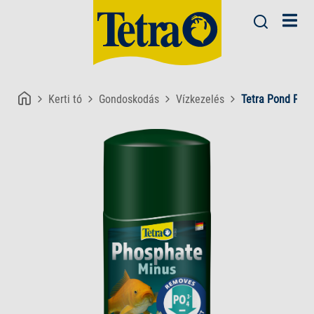
Kerti tó
Gondoskodás
Vízkezelés
Tetra Pond Pho