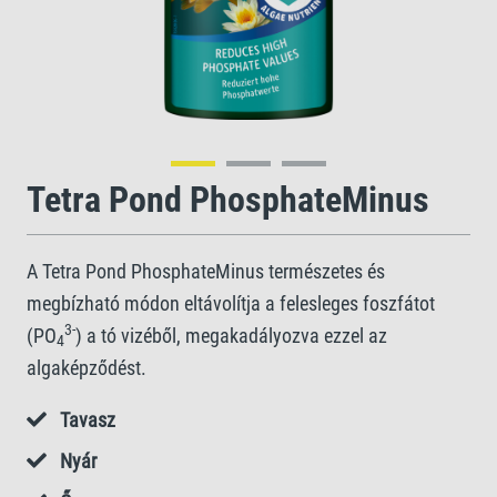
Tetra Pond PhosphateMinus
A Tetra Pond PhosphateMinus természetes és
megbízható módon eltávolítja a felesleges foszfátot
3-
(PO
) a tó vizéből, megakadályozva ezzel az
4
algaképződést.
Tavasz
Nyár