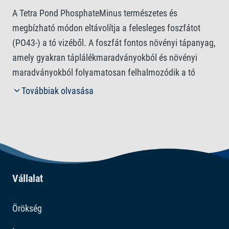
A Tetra Pond PhosphateMinus természetes és
megbízható módon eltávolítja a felesleges foszfátot
(PO43-) a tó vizéből. A foszfát fontos növényi tápanyag,
amely gyakran táplálékmaradványokból és növényi
maradványokból folyamatosan felhalmozódik a tó
vízében. A PO43- túl magas szintje azonban az
Továbbiak olvasása
algaképződést is serkenti. A Tetra Pond
PhosphateMinus a természetes biológiai egyensúly
fenntartására használható. Legyen szó akár a halak
első etetése előtt a tavi szezon megkezdéséről, akár a
tavi szezon közben történő vízminőség-javításról, illetve
a halak utolsó etetése utáni tavi szezon befejezéséről, a
Vállalat
Tetra Pond PhosphateMinus a környezetbarát
hatásmechanizmusának köszönhetően egész évben a tó
Örökség
élőlényeinek hasznára válik. A lehető legjobb eredmény