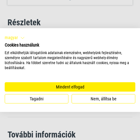
Részletek
Csökkenti a foszfáttartalmat, ezzel megakadályozza az
magyar
algaképződést
Cookies használunk
Ezt elküldhetjük látogatóink adatainak elemzésére, webhelyünk fejlesztésére,
személyre szabott tartalom megjelenítésére és nagyszerű webhely-élmény
biztosítására. Ha többet szeretne tudni az általunk használt cookies, nyissa meg a
Javítja a természetes, biológiai egyensúlyt
beállításokat.
A maximális hatás érdekében egész évben használható
Mindent elfogad
Tagadni
Nem, állítsa be
Környezetbarát hatásmechanizmus
További információk