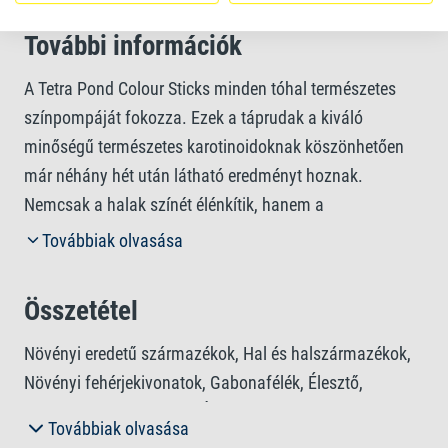
További információk
A Tetra Pond Colour Sticks minden tóhal természetes
színpompáját fokozza. Ezek a táprudak a kiváló
minőségű természetes karotinoidoknak köszönhetően
már néhány hét után látható eredményt hoznak.
Nemcsak a halak színét élénkítik, hanem a
kiegyensúlyozott táplálkozáshoz szükséges összes
Továbbiak olvasása
alapvető tápanyagot is biztosítják. A színes rudak
könnyen fogyaszthatóak és jól emészthetőek, és
Összetétel
hozzájárulnak a víztisztaságának megőrzéséhez és a
vízminőség javításához. Emellett a gyorsan oldódó
Növényi eredetű származékok, Hal és halszármazékok,
formula a tápanyagfelvételt is megkönnyíti, így
Növényi fehérjekivonatok, Gabonafélék, Élesztő,
biztosítva, hogy halai pazarlás nélkül hozzájussanak a
Puhatestűek és rákfélék, Ásványi anyagok, Olajok és
Továbbiak olvasása
szükséges tápanyagokhoz. A Tetra Pond Colour Sticks
zsírok.