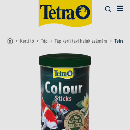
Kerti tó
Táp
Táp kerti tavi halak számára
Tetra Po