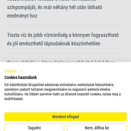
színpompáját, és már néhány hét után látható
eredményt hoz
Tiszta víz és jobb vízminőség a könnyen fogyasztható
és jól emészthető táprudaknak köszönhetően
Gyors oldódás a könnyű tápanyagfelvétel érdekében
magyar
Cookies használunk
A kiegyensúlyozott étrendhez szükséges összes
Ezt elküldhetjük látogatóink adatainak elemzésére, webhelyünk fejlesztésére,
tápanyagot tartalmazza
személyre szabott tartalom megjelenítésére és nagyszerű webhely-élmény
biztosítására. Ha többet szeretne tudni az általunk használt cookies, nyissa meg a
beállításokat.
Optimalizált tápanyagkeverék a fokozott ellenálló
Mindent elfogad
képesség érdekében
Tagadni
Nem, állítsa be