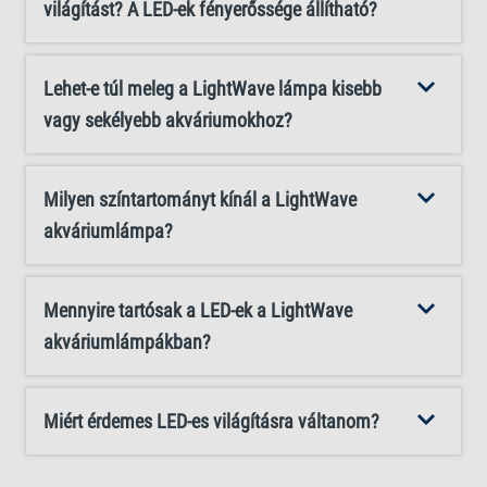
majd az optimalizált világítás, mivel a fényspektrum
világítást? A LED-ek fényerőssége állítható?
ösztönzi a klorofillképződést. A Tetra LightWave így
elősegíti a növények növekedését és az akvárium
Lehet-e túl meleg a LightWave lámpa kisebb
élővilágának egészségét. A halogénizzókhoz és a
vagy sekélyebb akváriumokhoz?
fénycsövekhez képest a LED-izzók energiahatékonyak,
és kevés áramot fogyasztanak. Sokkal kevesebb hőt
bocsátanak ki, jóval tovább tartanak, és sokkal
Milyen színtartományt kínál a LightWave
környezetbarátabbak.
akváriumlámpa?
Mennyire tartósak a LED-ek a LightWave
akváriumlámpákban?
Miért érdemes LED-es világításra váltanom?