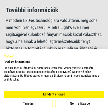
További információk
A modern LED-es technológiára való áttérés még soha
nem volt ilyen egyszerű. A Tetra LightWave Timer
segítségével különböző fényanimációk közül választhat,
hogy a halainak a lehető legtermészetesebb fényt
biztosítsa. A tompítás funkció manuálisan állítható és
testreszabható a napfelkelte és naplemente imitációja
magyar
Továbbiak olvasása
céljából. A nap-animációkkal a fény több percen
Cookies használunk
Ezt elküldhetjük látogatóink adatainak elemzésére, webhelyünk fejlesztésére,
keresztül egyre erősebben vagy gyengébben világít,
személyre szabott tartalom megjelenítésére és nagyszerű webhely-élmény
Gyakori kérdések
ezzel imitálva a pirkadatot és a napnyugtát. Felhő-
biztosítására. Ha többet szeretne tudni az általunk használt cookies, nyissa meg a
beállításokat.
animációkat is használhat, melyekkel az égen úszó
Melyik tartálymérethez milyen méretű LightWave
felhők hatását keltheti – ahogyan az halak természetes
Mindent elfogad
lámpát kell használni?
élőhelyén is jellemző. Mindemellett a vihar-beállítással
Tagadni
Nem, állítsa be
trópusi vihar szimulálható. Így a Tetra LightWave Timer