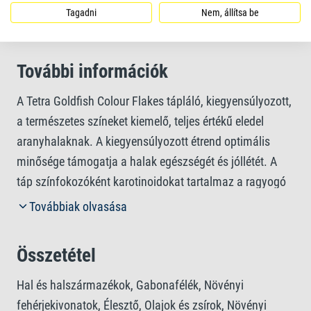
Tagadni
Nem, állítsa be
pehely
További információk
A Tetra Goldfish Colour Flakes tápláló, kiegyensúlyozott,
a természetes színeket kiemelő, teljes értékű eledel
aranyhalaknak. A kiegyensúlyozott étrend optimális
minősége támogatja a halak egészségét és jóllétét. A
táp színfokozóként karotinoidokat tartalmaz a ragyogó
és intenzív színek biztosításához. A hosszan lebegő és
Továbbiak olvasása
lassan elmerülő lemezkék magas emészthetőségüknek
köszönhetően minimálisra szorítják a hulladékképződés
Összetétel
és a vízszennyezés mértékét. A kiváló minőségű
természetes alapanyagokat tartalmazó,
Hal és halszármazékok, Gabonafélék, Növényi
színezőanyagoktól és hozzáadott tartósítószerektől
fehérjekivonatok, Élesztő, Olajok és zsírok, Növényi