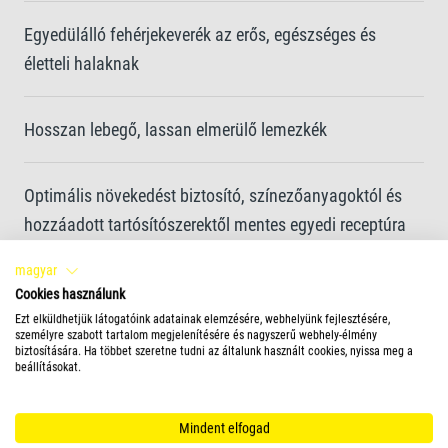
Egyedülálló fehérjekeverék az erős, egészséges és
életteli halaknak
Hosszan lebegő, lassan elmerülő lemezkék
Optimális növekedést biztosító, színezőanyagoktól és
hozzáadott tartósítószerektől mentes egyedi receptúra
és kiváló minőségű összetevők
magyar
Cookies használunk
Tiszta víz és jobb vízminőség a könnyen fogyasztható
Ezt elküldhetjük látogatóink adatainak elemzésére, webhelyünk fejlesztésére,
személyre szabott tartalom megjelenítésére és nagyszerű webhely-élmény
és jól emészthető pelyheknek köszönhetően
biztosítására. Ha többet szeretne tudni az általunk használt cookies, nyissa meg a
beállításokat.
Mindent elfogad
Etetési forma