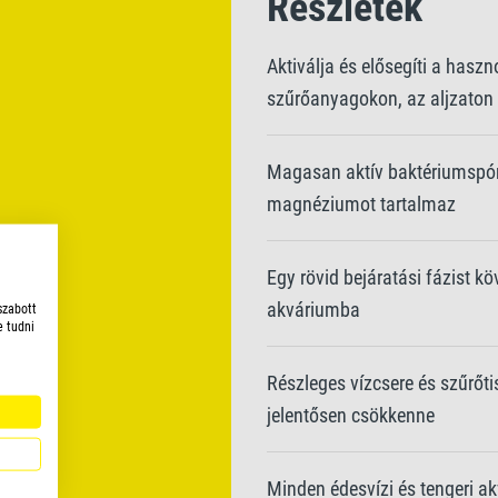
Részletek
Aktiválja és elősegíti a has
szűrőanyagokon, az aljzaton 
Magasan aktív baktériumspórá
magnéziumot tartalmaz
Egy rövid bejáratási fázist kö
akváriumba
szabott
e tudni
Részleges vízcsere és szűrőti
jelentősen csökkenne
Minden édesvízi és tengeri a