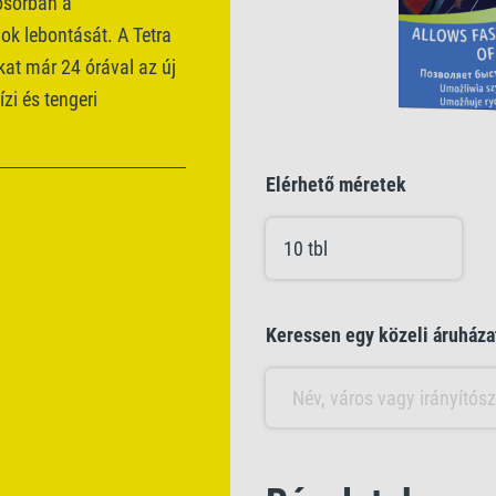
ősorban a
k lebontását. A Tetra
kat már 24 órával az új
zi és tengeri
Elérhető méretek
10 tbl
Keressen egy közeli áruháza