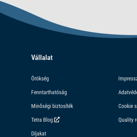
akvarista számára, aki erős biológiai egyensúlyt
Vállalat
Örökség
Impres
Fenntarthatóság
Adatvéd
Minőségi biztosíték
Cookie s
Tetra Blog
Quality 
Díjakat