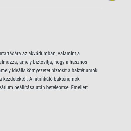
nntartására az akváriumban, valamint a
talmazza, amely biztosítja, hogy a hasznos
ly ideális környezetet biztosít a baktériumok
 kezdetektől. A nitrifikáló baktériumok
árium beállítása után betelepítse. Emellett
kításához a halak és növények számára. A Tetra
 vízcsere vagy gyógyszeres kezelések után is,
segítséget nyújt a rutinszerű gondozás során
zás egyszerű és kényelmes: egy tabletta
 így sokoldalú és hatékony választás minden