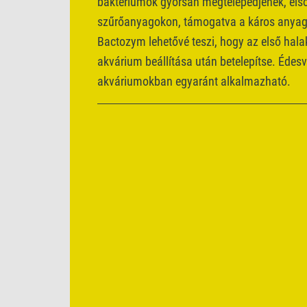
baktériumok gyorsan megtelepedjenek, els
szűrőanyagokon, támogatva a káros anyago
Bactozym lehetővé teszi, hogy az első hala
akvárium beállítása után betelepítse. Édesví
akváriumokban egyaránt alkalmazható.