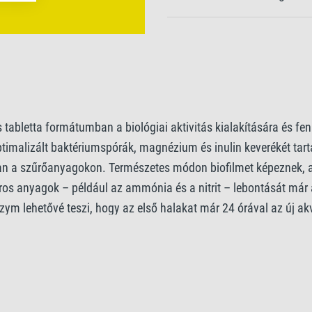
abletta formátumban a biológiai aktivitás kialakítására és fe
ptimalizált baktériumspórák, magnézium és inulin keverékét tar
n a szűrőanyagokon. Természetes módon biofilmet képeznek, ame
os anyagok – például az ammónia és a nitrit – lebontását már a
ym lehetővé teszi, hogy az első halakat már 24 órával az új akv
ontását, hozzájárulva egy stabil és egészséges környezet kiala
vető bioaktivitás érintetlen marad a szűrő tisztítása, részleges
kül, hogy az akvárium stabilitása sérülne. Ez nélkülözhetetlen 
értékek folyamatosan biztonságos szinten maradnak. Az alkalma
ozym édesvízi és tengeri akváriumokban egyaránt alkalmazható,