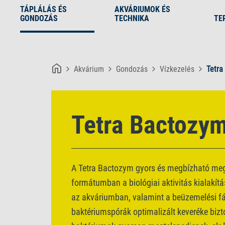
TÁPLÁLÁS ÉS
AKVÁRIUMOK ÉS
GONDOZÁS
TECHNIKA
TE
Akvárium
Gondozás
Vízkezelés
Tetra
Tetra Bactozy
A Tetra Bactozym gyors és megbízható meg
formátumban a biológiai aktivitás kialakítá
az akváriumban, valamint a beüzemelési fáz
baktériumspórák optimalizált keveréke bizt