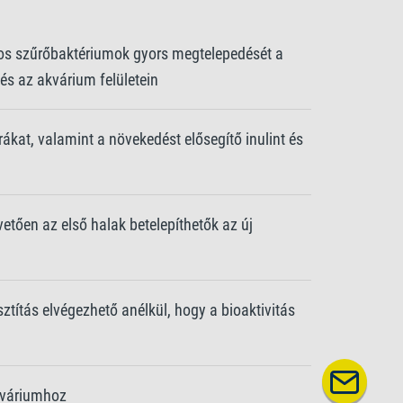
znos szűrőbaktériumok gyors megtelepedését a
és az akvárium felületein
kat, valamint a növekedést elősegítő inulint és
vetően az első halak betelepíthetők az új
sztítás elvégezhető anélkül, hogy a bioaktivitás
kváriumhoz