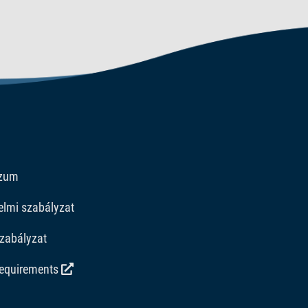
 szeretne támogatni.
szum
elmi szabályzat
zabályzat
requirements