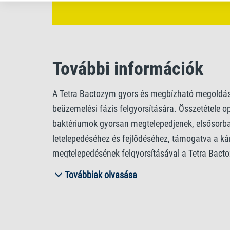
További információk
A Tetra Bactozym gyors és megbízható megoldás t
beüzemelési fázis felgyorsítására. Összetétele o
baktériumok gyorsan megtelepedjenek, elsősorba
letelepedéséhez és fejlődéséhez, támogatva a kár
megtelepedésének felgyorsításával a Tetra Bactoz
elősegíti a szerves szennyeződések hatékony leb
Továbbiak olvasása
Bactozym egyik legfontosabb előnye, hogy az alap
vagyis a szükséges karbantartás elvégezhető anél
fellépő stressz csökkentésében, miközben a víz
elegendő 100 liter akváriumvízhez. A Tetra Bact