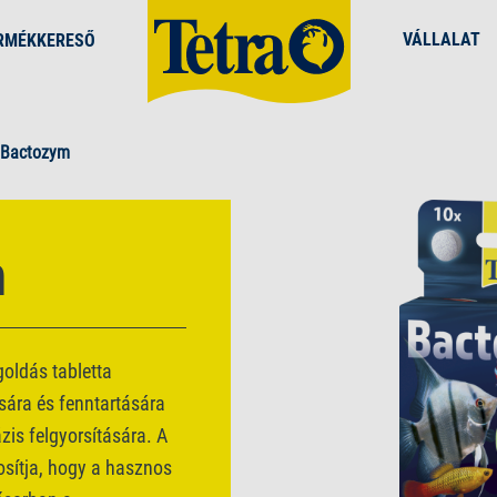
VÁLLALAT
RMÉKKERESŐ
 Bactozym
m
oldás tabletta
sára és fenntartására
is felgyorsítására. A
osítja, hogy a hasznos