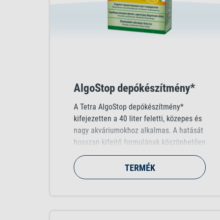
AlgoStop depókészítmény*
A Tetra AlgoStop depókészítmény*
kifejezetten a 40 liter feletti, közepes és
nagy akváriumokhoz alkalmas. A hatását
hosszan kifejtő formulának köszönhetően
a hatóanyag lassan szabadul fel, és
biztosítja a hosszan tartó hatást.
TERMÉK