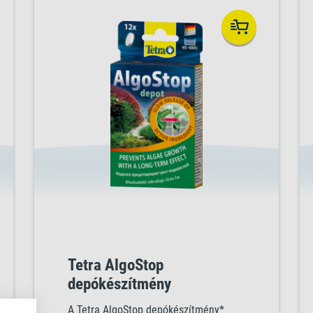
Tetra AlgoStop
depókészítmény
A Tetra AlgoStop depókészítmény*