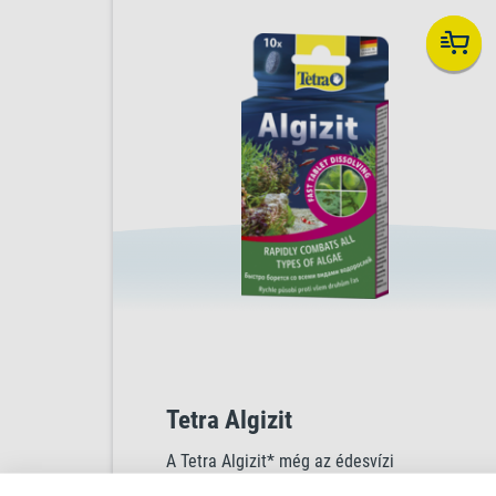
Tetra Algizit
A Tetra Algizit* még az édesvízi
akváriumok legmakacsabb burjánzó