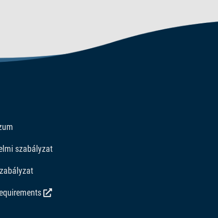
szum
elmi szabályzat
zabályzat
requirements