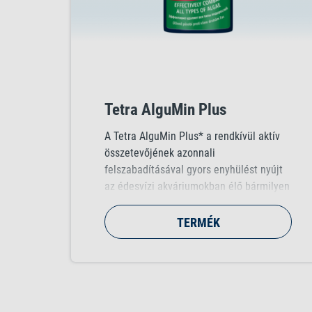
Tetra AlguMin Plus
A Tetra AlguMin Plus* a rendkívül aktív
összetevőjének azonnali
felszabadításával gyors enyhülést nyújt
az édesvízi akváriumokban élő bármilyen
alga ellen. A folyékony formula lehetővé
teszi a vízben történő egyenletes
TERMÉK
eloszlást, így támadhatja az algák
anyagcseréjét. A Tetra AlguMin Plus*
nem színezi el és nem teszi zavarossá a
vizet.