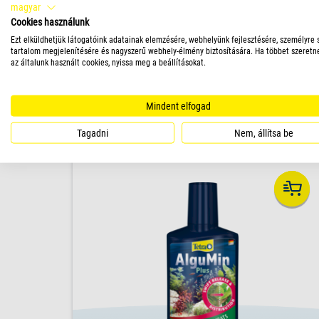
magyar
algásodása esetén is gyors enyhülést
Cookies használunk
nyújt, leküzdve a zöld, barna és vörös
Ezt elküldhetjük látogatóink adatainak elemzésére, webhelyünk fejlesztésére, személyre 
algákat, valamint a kihívást jelentő ecset-
tartalom megjelenítésére és nagyszerű webhely-élmény biztosítására. Ha többet szeretn
és szakállalgákat. A használati
az általunk használt cookies, nyissa meg a beállításokat.
utasításnak megfelelően alkalmazva
TERMÉK
kíméletes a halakkal, növényekkel és
Mindent elfogad
hasznos mikroorganizmusokkal.
Tagadni
Nem, állítsa be