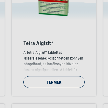
Tetra Algizit*
A Tetra Algizit* tablettás
kiszerelésének köszönhetően könnyen
adagolható, és hatékonyan küzd az
összes algatípus ellen. A tabletták
gyorsan feloldódnak, felszabadítva az
erősen koncentrált hatóanyagot.
TERMÉK