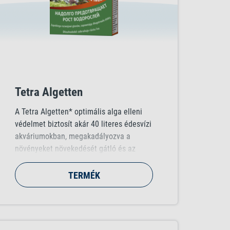
Tetra Algetten
A Tetra Algetten* optimális alga elleni
védelmet biztosít akár 40 literes édesvízi
akváriumokban, megakadályozva a
növényeket növekedését gátló és az
akvárium ökoszisztémájának egyensúlyát
megbontó, kellemetlen alganövekedést.
TERMÉK
Lassú feloldódásának köszönhetően
biztosítja a folyamatos védelmet a víz
elszíneződése nélkül.