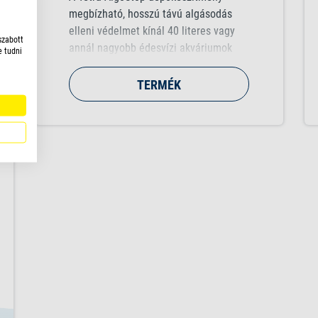
megbízható, hosszú távú algásodás
elleni védelmet kínál 40 literes vagy
szabott
annál nagyobb édesvízi akváriumok
e tudni
számára, mivel körülbelül négy héten
keresztül lassan bocsátja ki a nagy
TERMÉK
dózisú hatóanyagot. Az algák
anyagcseréjét támadja meg, hogy
megakadályozza az összes algafaj
növekedését anélkül, hogy elszínezné
vagy zavarossá tenné a vizet. A Tetra
AlgoStop depot* a használati
utasításnak megfelelő alkalmazás
esetén kíméletes a halakkal,
növényekkel és a hasznos
mikroorganizmusokkal.