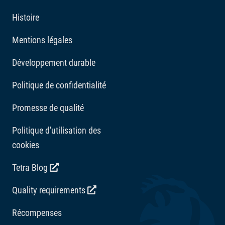
Histoire
Additifs
Mentions légales
Vitamines : Vitamine D3 1990 UI/kg. Oligo-éléments :
Développement durable
3b506/Mn 87 mg/kg, 3b607/Zn 52 mg/kg, 3b108/Fe
Politique de confidentialité
33 mg/kg. Correcteurs d'acidité : Acide citrique 309
mg/kg.
Promesse de qualité
Politique d'utilisation des
cookies
Tetra Blog
Quality requirements
Récompenses