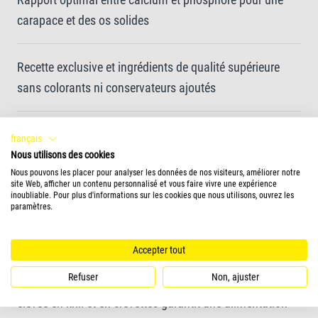
carapace et des os solides
Recette exclusive et ingrédients de qualité supérieure
sans colorants ni conservateurs ajoutés
français
Forme de l'aliment
Nous utilisons des cookies
Nous pouvons les placer pour analyser les données de nos visiteurs, améliorer notre
sticks
site Web, afficher un contenu personnalisé et vous faire vivre une expérience
inoubliable. Pour plus d'informations sur les cookies que nous utilisons, ouvrez les
paramètres.
Informations complémentaires
Accepter tout
Tetra ReptoMin Energy est un aliment complémentaire
Refuser
Non, ajuster
nutritif destiné à toutes les tortues aquatiques. La teneur
élevée en krill et en crevettes garantit une alimentation