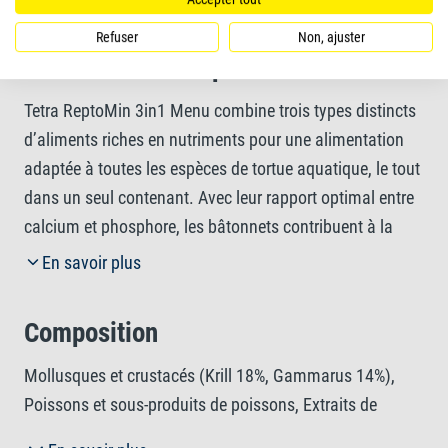
Refuser
Non, ajuster
Informations complémentaires
Tetra ReptoMin 3in1 Menu combine trois types distincts
d’aliments riches en nutriments pour une alimentation
adaptée à toutes les espèces de tortue aquatique, le tout
dans un seul contenant. Avec leur rapport optimal entre
calcium et phosphore, les bâtonnets contribuent à la
santé des carapaces et la solidité des os, tandis que les
En savoir plus
crevettes entières, avec leur forte proportion de
substances naturellement attractives, assurent une
Composition
excellente assimilation. Quant au petit krill, il favorise
une croissance saine. Cette recette exclusive, qui
Mollusques et crustacés (Krill 18%, Gammarus 14%),
contient des ingrédients naturels de grande qualité, sans
Poissons et sous-produits de poissons, Extraits de
colorants ni conservateurs ajoutés, favorise une
protéines végétales, Levures, Sous-produits d'origine