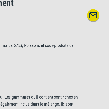
ment
mmarus 67%), Poissons et sous-produits de
analytiques
grasses brutes 7%, Cellulose brute 6%, Teneur en
phore 1,2%.
u. Les gammares qu'il contient sont riches en
 également inclus dans le mélange, ils sont