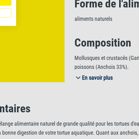
Forme de l'ali
aliments naturels
Composition
Mollusques et crustacés (Ga
poissons (Anchois 33%).
En savoir plus
Constituants 
ntaires
Protéine brute 53%, Matières 
eau 10%, Calcium 4,0%, Phos
ge alimentaire naturel de grande qualité pour les tortues d'ea
la bonne digestion de votre tortue aquatique. Quant aux anchois,