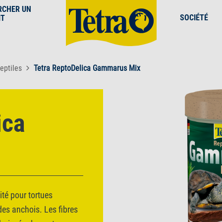
RCHER UN
SOCIÉTÉ
IT
eptiles
Tetra ReptoDelica Gammarus Mix
ica
té pour tortues
es anchois. Les fibres