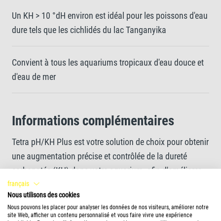
Un KH > 10 °dH environ est idéal pour les poissons d'eau
dure tels que les cichlidés du lac Tanganyika
Convient à tous les aquariums tropicaux d'eau douce et
d'eau de mer
Informations complémentaires
Tetra pH/KH Plus est votre solution de choix pour obtenir
une augmentation précise et contrôlée de la dureté
carbonatée (KH) dans votre aquarium, afin d'améliorer
français
les conditions de vie de certaines espèces de poissons.
Nous utilisons des cookies
La valeur du pH est influencée à la fois par le niveau de
Nous pouvons les placer pour analyser les données de nos visiteurs, améliorer notre
KH et le niveau de dioxyde de carbone (CO2), et ce
En savoir plus
site Web, afficher un contenu personnalisé et vous faire vivre une expérience