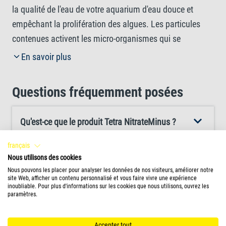
la qualité de l'eau de votre aquarium d'eau douce et
empêchant la prolifération des algues. Les particules
contenues activent les micro-organismes qui se
nourrissent de nitrates et le décomposent
En savoir plus
biologiquement. Selon la concentration initiale de
nitrates et d'autres paramètres de l'eau, ce processus
Questions fréquemment posées
peut prendre quelques semaines. Les particules visibles
se disperseront et couleront progressivement au fond de
Qu'est-ce que le produit Tetra NitrateMinus ?
l'aquarium. Tetra NitrateMinus est sans danger pour
tous les poissons et invertébrés. Il favorise même la
français
croissance de bonnes bactéries naturelles, utilisées par
Nous utilisons des cookies
Comment fonctionne le produit Tetra
les invertébrés comme source d'alimentation. Pour
Nous pouvons les placer pour analyser les données de nos visiteurs, améliorer notre
NitrateMinus ?
site Web, afficher un contenu personnalisé et vous faire vivre une expérience
garantir des performances optimales, maintenez des
inoubliable. Pour plus d'informations sur les cookies que nous utilisons, ouvrez les
paramètres.
niveaux d'oxygène adéquats dans votre aquarium, par
À quelle fréquence dois-je utiliser Tetra
exemple en utilisant une pompe à air Tetra APS.
NitrateMinus ?
Accepter tout