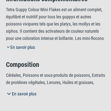
Tetra Guppy Colour Mini Flakes est un aliment complet,
équilibré et nutritif pour tous les guppys et autres
poissons vivipares tels que les platys, les mollys et les
xiphos. Il contient des activateurs de couleur naturels
pour une coloration intense et brillante. Les mini-flocons
flottent brièvement à la surface avant de couler
En savoir plus
lentement, ce qui est idéal pour les poissons qui se
nourrissent dans la partie supérieure de l'aquarium. La
Composition
taille des flocons est adaptée aux petites bouches des
poissons, ce qui leur permet de se nourrir plus
Céréales, Poissons et sous-produits de poissons, Extraits
facilement. La combinaison spéciale de nutriments
de protéines végétales, Levures, Huiles et graisses,
permet à vos poissons de recevoir tout ce dont ils ont
Algues, Sous-produits d'origine végétale, Mollusques et
En savoir plus
besoin. Il s'agit d'un aliment riche en ingrédients
crustacés, Substances minérales.
végétaux, avec des minéraux ajoutés. Cela signifie qu'il
est mieux toléré par les poissons et propice à leur