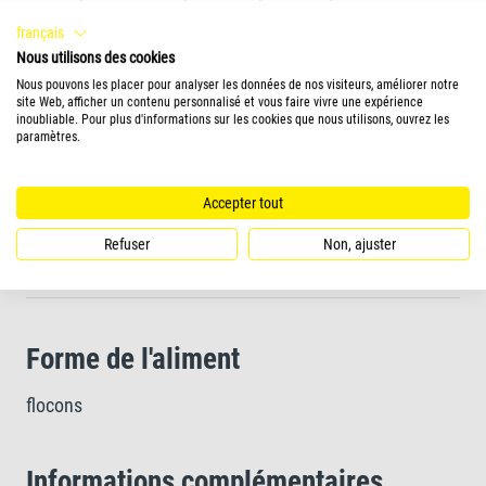
robustes, en bonne santé et pleins de vitalité
français
Nous utilisons des cookies
Nous pouvons les placer pour analyser les données de nos visiteurs, améliorer notre
Mini-flocons très digestes et faciles à ingérer pour une
site Web, afficher un contenu personnalisé et vous faire vivre une expérience
inoubliable. Pour plus d'informations sur les cookies que nous utilisons, ouvrez les
eau propre et de meilleure qualité
paramètres.
Recette exclusive et ingrédients de qualité supérieure
Accepter tout
sans colorants ni conservateurs ajoutés pour une
Refuser
Non, ajuster
croissance optimale
Forme de l'aliment
flocons
Informations complémentaires