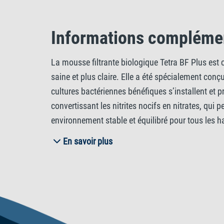
Informations compléme
La mousse filtrante biologique Tetra BF Plus est c
saine et plus claire. Elle a été spécialement conç
cultures bactériennes bénéfiques s’installent et p
convertissant les nitrites nocifs en nitrates, qui
environnement stable et équilibré pour tous les ha
efficace. En capturant et en éliminant les petites 
En savoir plus
mousse Tetra Biological Filter Foam BF est adapté
souhaitent combiner la filtration biologique et m