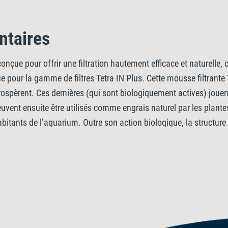
ntaires
onçue pour offrir une filtration hautement efficace et naturelle
ue pour la gamme de filtres Tetra IN Plus. Cette mousse filtrante 
rospèrent. Ces dernières (qui sont biologiquement actives) jouent 
 peuvent ensuite être utilisés comme engrais naturel par les plant
bitants de l’aquarium. Outre son action biologique, la structure 
particules visibles de l’eau, elle assure une meilleure clarté et 
e à tous les aquariums d’eau douce, ce qui en fait un produit po
écanique en une seule solution simple.