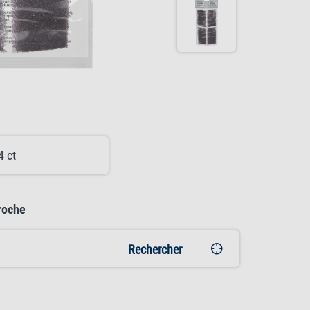
4 ct
roche
Rechercher