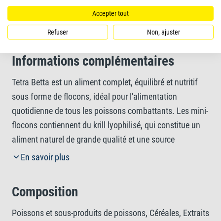
Forme de l'aliment
Accepter tout
flocons
Refuser
Non, ajuster
Informations complémentaires
Tetra Betta est un aliment complet, équilibré et nutritif
sous forme de flocons, idéal pour l'alimentation
quotidienne de tous les poissons combattants. Les mini-
flocons contiennent du krill lyophilisé, qui constitue un
aliment naturel de grande qualité et une source
d'activateurs de couleur naturels. Cet aliment contient
En savoir plus
des protéines de qualité supérieure pour que le corps et
les nageoires de vos combattants restent forts et en
Composition
bonne santé. Cette recette exclusive, qui contient des
ingrédients naturels de grande qualité, sans colorants ni
Poissons et sous-produits de poissons, Céréales, Extraits