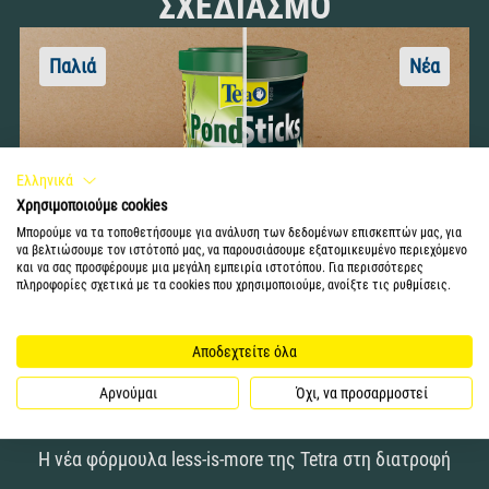
ΣΧΕΔΙΑΣΜΌ
Ελληνικά
Χρησιμοποιούμε cookies
Μπορούμε να τα τοποθετήσουμε για ανάλυση των δεδομένων επισκεπτών μας, για
να βελτιώσουμε τον ιστότοπό μας, να παρουσιάσουμε εξατομικευμένο περιεχόμενο
και να σας προσφέρουμε μια μεγάλη εμπειρία ιστοτόπου. Για περισσότερες
πληροφορίες σχετικά με τα cookies που χρησιμοποιούμε, ανοίξτε τις ρυθμίσεις.
Αποδεχτείτε όλα
ΔΕΊΤΕ ΤΗ ΔΙΑΦΟΡΆ
Αρνούμαι
Όχι, να προσαρμοστεί
Η νέα φόρμουλα less-is-more της Tetra στη διατροφή