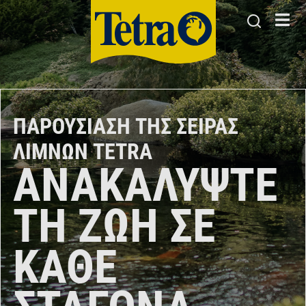
ΠΑΡΟΥΣΊΑΣΗ ΤΗΣ ΣΕΙΡΆΣ
ΛΙΜΝΏΝ TETRA
ΑΝΑΚΑΛΎΨΤΕ
ΤΗ ΖΩΉ ΣΕ
ΚΆΘΕ