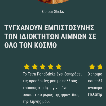
Colour Sticks
ΤΥΓΧΆΝΟΥΝ ΕΜΠΙΣΤΟΣΎΝΗΣ
ΤΩΝ ΙΔΙΟΚΤΗΤΏΝ ΛΙΜΝΏΝ ΣΕ
ΌΛΟ ΤΟΝ ΚΌΣΜΟ
1
2
3
4
5
1
2
Το Tetra PondSticks έχει ξεπεράσει
Χρησιμοπο
τις προσδοκίες μου με πολλούς
και πολλά
τρόπους και έχει γίνει ένα
ανεπιφύλα
ουσιαστικό μέρος της φροντίδας
Πελάτης Z
της λίμνης μου.