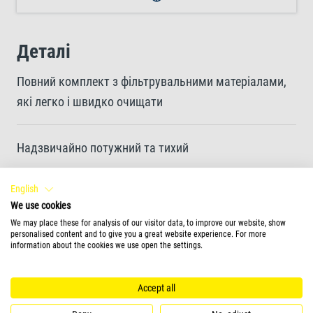
Деталі
Повний комплект з фільтрувальними матеріалами,
які легко і швидко очищати
Надзвичайно потужний та тихий
English
Швидке та просте встановлення
We use cookies
We may place these for analysis of our visitor data, to improve our website, show
personalised content and to give you a great website experience. For more
Кнопка примусового запуску для швидкого старту
information about the cookies we use open the settings.
фільтра та регулювальні клапани для точного
регулювання потоку води
Accept all