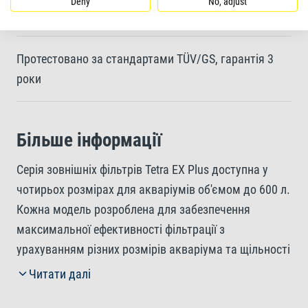
Deny
No, adjust
Підходить для акваріумів об'ємом до 600 л
Протестовано за стандартами TÜV/GS, гарантія 3
роки
Більше інформації
Серія зовнішніх фільтрів Tetra EX Plus доступна у
чотирьох розмірах для акваріумів об'ємом до 600 л.
Кожна модель розроблена для забезпечення
максимальної ефективності фільтрації з
урахуванням різних розмірів акваріума та щільності
заселення риб, пропонуючи акваріумістам
Читати далі
максимальну гнучкість та впевненість у результаті.