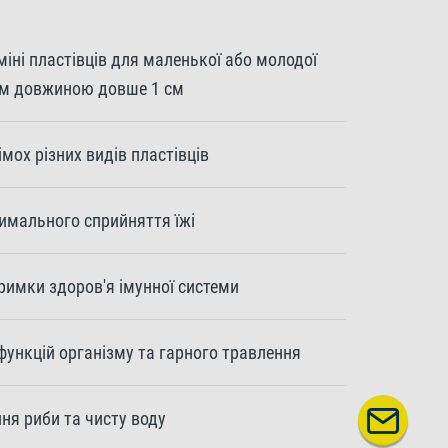
іні пластівців для маленької або молодої
ом довжиною довше 1 см
імох різних видів пластівців
тимального сприйняття їжі
римки здоров'я імунної системи
функцій організму та гарного травлення
ня риби та чисту воду