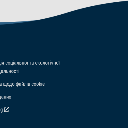
Добавки
Вітаміни, провітаміни та д
подібний ефект: Вітамін A 
мікроелементів: E5 Manganes
кг. Барвники, Антиоксидан
ія соціальної та екологічної
дальності
а щодо файлів cookie
даних
og