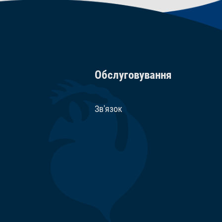
обре визначені хімічні речовини, що мають
17310 МО/кг, Вітамін D3 1080 МО/кг. Сполуки
Обслуговування
e 96 мг/кг, E6 Zinc 57 мг/кг, E1 Iron 37 мг/
ти.
Зв'язок