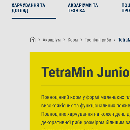
ХАРЧУВАННЯ ТА
АКВАРІУМИ ТА
ПО
ДОГЛЯД
ТЕХНІКА
ПРО
Акваріум
Корм
Тропічні риби
TetraM
TetraMin Junio
Повноцінний корм у формі маленьких пла
високоякісних та функціональних пожив
Повноцінне харчування на кожен день д
декоративної риби розміром більшим за