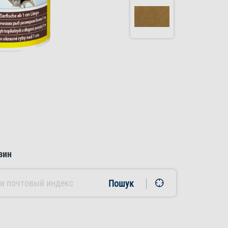
зин
Пошук