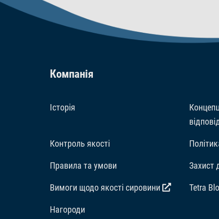
Компанія
Історія
Концепц
відпові
Контроль якості
Політик
Правила та умови
Захист 
Вимоги щодо якості сировини
Tetra Bl
Hагороди