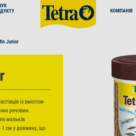
ШУК
КОМПАНІЯ
ДУКТУ
in Junior
r
стівців із вмістом
них речовин.
ля мальків
 1 см у довжину, що