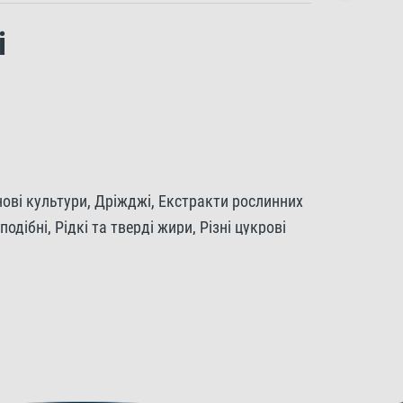
і
нові культури, Дріжджі, Екстракти рослинних
одібні, Рідкі та тверді жири, Різні цукрові
 Мінерали, Водорості.
ідкі та тверді жири 11,0%, Сира клітковина