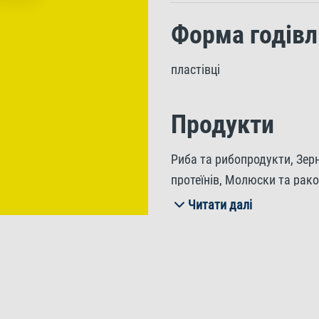
Форма годівл
пластівці
Продукти
Риба та рибопродукти, Зер
протеїнів, Молюски та ракоп
сполуки(Олігофруктоза 1%),
Читати далі
Інгредієнти
Сирі протеїни 46,0%, Сирі р
2,0%, Вміст вологи 6,0%.