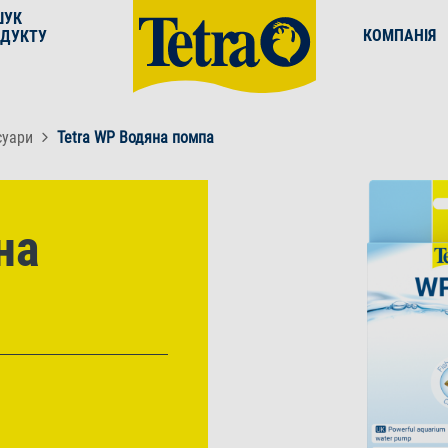
ШУК
КОМПАНІЯ
ДУКТУ
суари
Tetra WP Водяна помпа
на