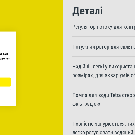
Деталі
Регулятор потоку для конт
Потужний ротор для сильно
alised
kies we
Надійні і легкі у використа
розмірах, для акваріумів о
Помпа для води Tetra ство
фільтрацією
Повністю занурюється, тиха
легко регулювати водяний 