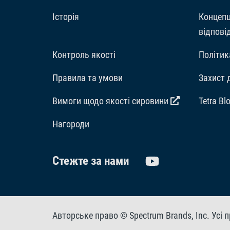
Історія
Концепц
відпові
Контроль якості
Політик
Правила та умови
Захист 
Вимоги щодо якості сировини
Tetra Bl
Hагороди
Стежте за нами
Авторське право © Spectrum Brands, Inc. Усі п