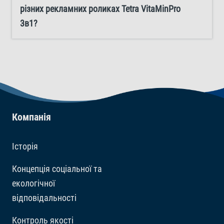
різних рекламних роликах Tetra VitaMinPro
світіння при додаванні Tetra VitaMinPro 3в1 у ваш
3в1?
акваріум.
Компанія
Історія
Концепція соціальної та
екологічної
відповідальності
Контроль якості