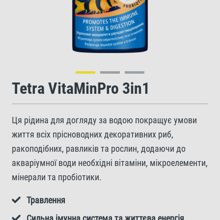
Tetra VitaMinPro 3in1
Ця рідина для догляду за водою покращує умови
життя всіх прісноводних декоративних риб,
ракоподібних, равликів та рослин, додаючи до
акваріумної води необхідні вітаміни, мікроелементи,
мінерали та пробіотики.
Травлення
Сильна імунна система та життєва енергія