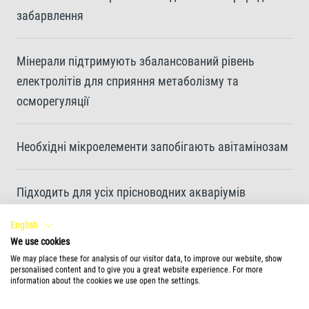
забарвлення
Мінерали підтримують збалансований рівень
електролітів для сприяння метаболізму та
осморегуляції
Необхідні мікроелементи запобігають авітамінозам
Підходить для усіх прісноводних акваріумів
English
We use cookies
Більше інформації
We may place these for analysis of our visitor data, to improve our website, show
personalised content and to give you a great website experience. For more
information about the cookies we use open the settings.
Інноваційна формула догляду Tetra VitaMinPro 3в1
поєднує в собі вітаміни, мінерали та мікроелементи.