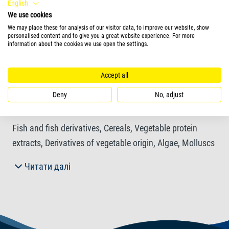
Для невеликих амфібій
English
We use cookies
We may place these for analysis of our visitor data, to improve our website, show
personalised content and to give you a great website experience. For more
Форма годівлі
information about the cookies we use open the settings.
гранули
Accept all
Deny
No, adjust
Продукти
Fish and fish derivatives, Cereals, Vegetable protein
extracts, Derivatives of vegetable origin, Algae, Molluscs
and crustaceans, Yeasts, Oils and fats, Minerals.
Читати далі
Інгредієнти
Crude protein 39,0%, Crude oils and fats 9,0%, Crude