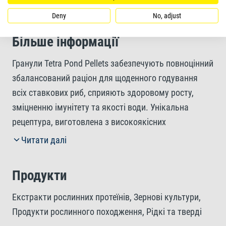
Deny
No, adjust
Більше інформації
Гранули Tetra Pond Pellets забезпечують повноцінний
збалансований раціон для щоденного годування
всіх ставкових риб, сприяють здоровому росту,
зміцненню імунітету та якості води. Унікальна
рецептура, виготовлена з високоякісних
натуральних інгредієнтів, без барвників та
Читати далі
консервантів, забезпечує оптимальний ріст та
підвищену життєздатність ваших риб. Вміщені
Продукти
поживні речовини, включаючи мінерали та вітаміни,
необхідні для збалансованого харчування.
Екстракти рослинних протеїнів, Зернові культури,
Плаваючі гранули сприяють легкому поглинанню
Продукти рослинного походження, Рідкі та тверді
корму та високій засвоюваності завдяки високій