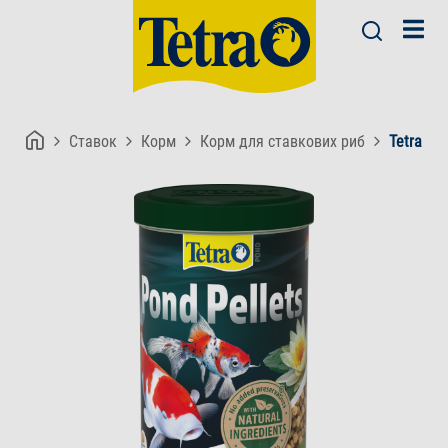
Ставок
Корм
Корм для ставкових риб
Tetra Po