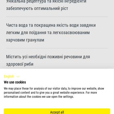
Унікальна рецептура та якісні інгредієнти
забезпечують оптимальний ріст
Чиста вода та покращена якість води завдяки
легким для поїдання та легкозасвоюваним
харчовим гранулам
Містить усі необхідні поживні речовини для
здорової риби
English
Оптимізоване поєднання поживних речовин
We use cookies
підтримує стійкість
We may place these for analysis of our visitor data, to improve our website, show
personalised content and to give you a great website experience. For more
information about the cookies we use open the settings.
Висока засвоюваність завдяки високоякісним
поживним речовинам
Accept all