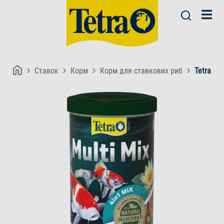
Ставок
Корм
Корм для ставкових риб
Tetra Po