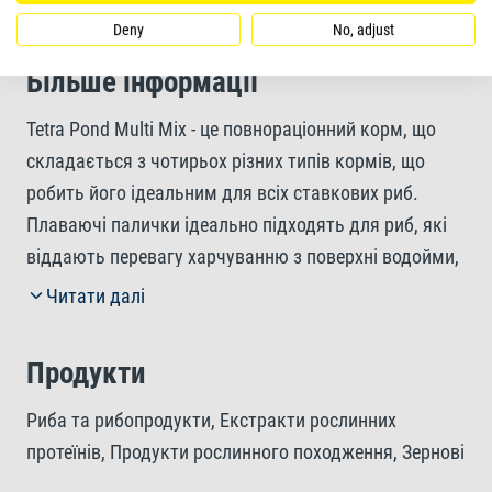
Deny
No, adjust
Більше інформації
Tetra Pond Multi Mix - це повнораціонний корм, що
складається з чотирьох різних типів кормів, що
робить його ідеальним для всіх ставкових риб.
Плаваючі палички ідеально підходять для риб, які
віддають перевагу харчуванню з поверхні водойми,
тоді як тонучі пластинки особливо підходять для
Читати далі
всіх риб, що харчуються донною їжею. Це гарантує,
що всі риби отримують їжу відповідно до їхніх
Продукти
природних харчових звичок. Високоякісні пластівці
легко поїдає молодь та дрібна риба, а натуральний
Риба та рибопродукти, Екстракти рослинних
гаммарус слугує особливим ласощами. Суміш
протеїнів, Продукти рослинного походження, Зернові
містить усі необхідні поживні речовини для
культури, Дріжджі, Молюски та ракоподібні