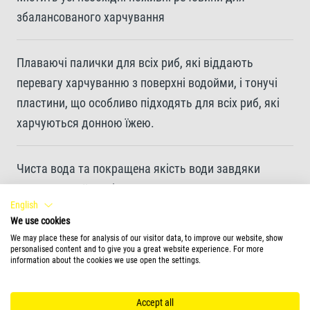
збалансованого харчування
Плаваючі палички для всіх риб, які віддають
перевагу харчуванню з поверхні водойми, і тонучі
пластини, що особливо підходять для всіх риб, які
харчуються донною їжею.
Чиста вода та покращена якість води завдяки
легкому в поїданні та легкозасвоюваному корму
English
We use cookies
Натуральний гаммарус як особлива закуска
We may place these for analysis of our visitor data, to improve our website, show
personalised content and to give you a great website experience. For more
information about the cookies we use open the settings.
Високоякісні пластівці, які легко поїдає молодь та
дрібна риба
Accept all