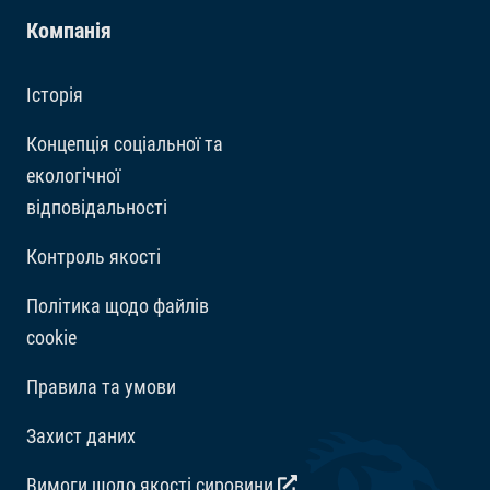
Сирі протеїни 33%, Сирий жир 5,5%, Сира клітковина
Компанія
2%, Вміст вологи 7%.
Історія
Добавки
Концепція соціальної та
екологічної
Вітаміни: Вітамін D3 1720 МО/кг. Регулятори
відповідальності
кислотності: Лимонна кислота 274 мг/кг.
Контроль якості
Політика щодо файлів
cookie
Правила та умови
Захист даних
Вимоги щодо якості сировини