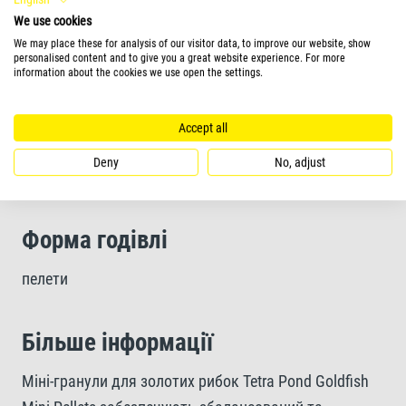
Містить усі необхідні поживні речовини для
We use cookies
We may place these for analysis of our visitor data, to improve our website, show
збалансованого харчування
personalised content and to give you a great website experience. For more
information about the cookies we use open the settings.
Чиста вода та покращена якість води завдяки
Accept all
легким для поїдання та легкозасвоюваним
харчовим гранулам
Deny
No, adjust
Форма годівлі
пелети
Більше інформації
Міні-гранули для золотих рибок Tetra Pond Goldfish