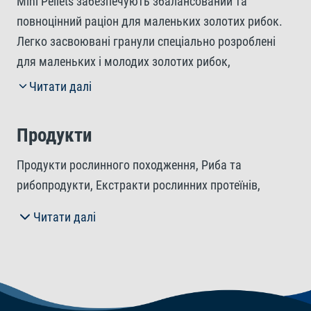
Mini Pellets забезпечують збалансований та
повноцінний раціон для маленьких золотих рибок.
Легко засвоювані гранули спеціально розроблені
для маленьких і молодих золотих рибок,
забезпечуючи їх усіма необхідними поживними
Читати далі
речовинами для здорового росту та оптимального
стану. Гранули добре засвоюються, сприяють
Продукти
очищенню води та покращенню її якості. Смачне
креветочне борошно додає смакових якостей та
Продукти рослинного походження, Риба та
підсилює природний колір риб. Крім того, незамінні
рибопродукти, Екстракти рослинних протеїнів,
ненасичені жирні кислоти забезпечують додаткову
Зернові культури, Дріжджі, Молюски та ракоподібні
Читати далі
порцію енергії, підтримуючи активність і здоров'я
(Креветкова мука 2,4%), Рідкі та тверді жири,
золотих рибок.
Мінерали.
Інгредієнти