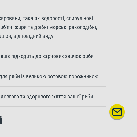
ровини, така як водорості, спирулінові
иб'ячі жири та дрібні морські ракоподібні,
ціон, відповідний виду
вців підходить до харчових звичок риби
ь для риби із великою ротовою порожниною
я довгого та здорового життя вашої риби.
і