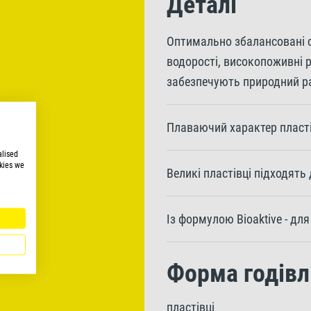
Деталі
Оптимально збалансовані си
водорості, високопоживні р
забезпечують природний ра
Плаваючий характер пласті
alised
kies we
Великі пластівці підходят
Із формулою Bioaktive - дл
Форма годівл
пластівці