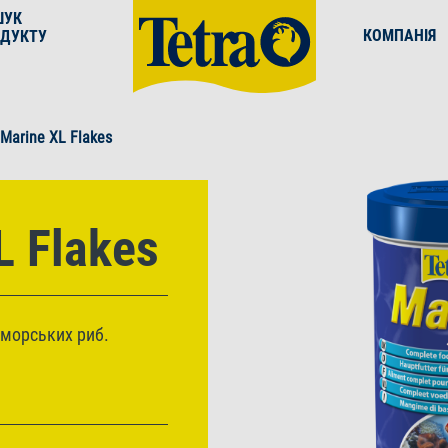
ШУК
КОМПАНІЯ
ДУКТУ
 Marine XL Flakes
L Flakes
 морських риб.