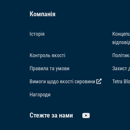
Компанія
Історія
Концепц
відпові
Контроль якості
Політик
Правила та умови
Захист 
Вимоги щодо якості сировини
Tetra Bl
Hагороди
Стежте за нами