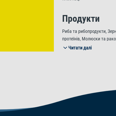
Продукти
Риба та рибопродукти, Зер
протеїнів, Молюски та ракоп
Мінерали.
Читати далі
Інгредієнти
Сирі протеїни 46,0%, Сирі р
Вміст вологи 6,0%.
Добавки