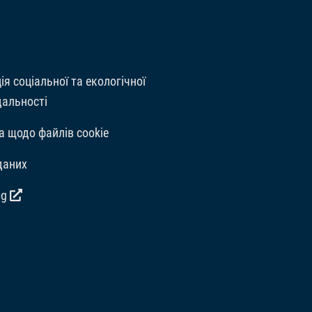
Вітаміни, провітаміни та д
подібний ефект: Вітамін A 
мікроелементів: E5 Маргане
мг/кг. Барвники, Антиокси
ія соціальної та екологічної
дальності
а щодо файлів cookie
даних
og