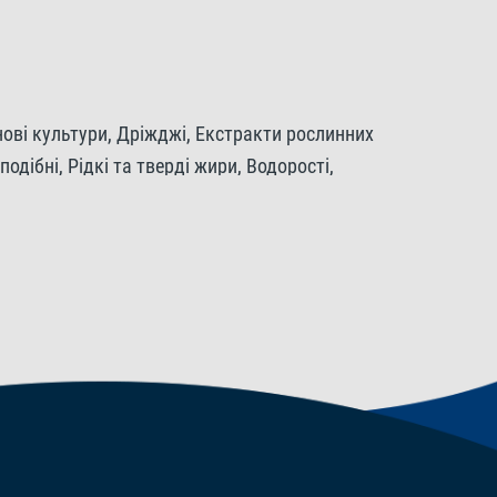
нові культури, Дріжджі, Екстракти рослинних
одібні, Рідкі та тверді жири, Водорості,
ідкі та тверді жири 8,5%, Сира клітковина 2,0%,