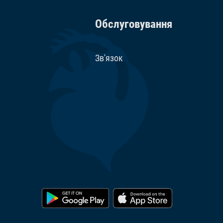
обре визначені хімічні речовини, що мають
36400 МО/кг, Вітамін D3 2045 МО/кг. Сполуки
Обслуговування
ць 78 мг/кг, E6 Цинк 46 мг/кг, E1 Залізо 30
данти.
Зв'язок