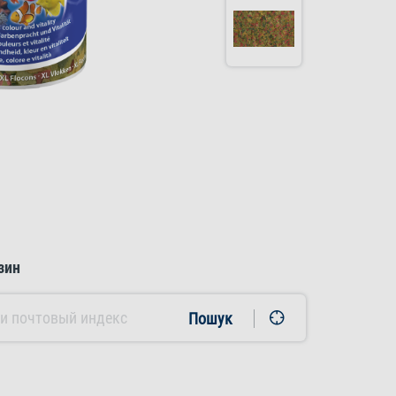
зин
Пошук