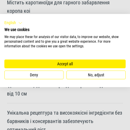
Містить каротиноїди для гарного забарвлення
коропа коі
English
Маленькі гранули швидко розм'якшуються для
We use cookies
We may place these for analysis of our visitor data, to improve our website, show
легкого поїдання рибами
personalised content and to give you a great website experience. For more
information about the cookies we use open the settings.
Ефективне розкладання залишків корму для
Accept all
мінімального забруднення води
Deny
No, adjust
Ідеальний щоденний корм для коропа Коі довжиною
від 10 см
Унікальна рецептура та високоякісні інгредієнти без
барвників і консервантів забезпечують
оптимальний ріст