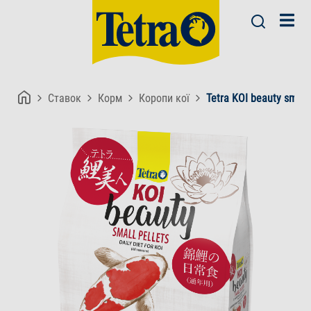
Ставок
Корм
Коропи кої
Tetra KOI beauty small