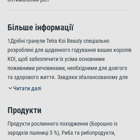
Більше інформації
1Дрібні гранули Tetra Koi Beauty спеціально
розроблені для щоденного годування ваших коропів
КОІ, щоб забезпечити їх усіма основними
поживними речовинами, необхідними для довгого
та здорового життя. Завдяки збалансованому для
кожного виду складу та високоякісним
Читати далі
інгредієнтам, цей збалансований корм сприяє
яскравому забарвленню та загальній
Продукти
життєздатності риб.11Багаті на ключові поживні
речовини, вітаміни та зародки пшениці, ці гранули
Продукти рослинного походження (Борошно із
забезпечують енергією, необхідною для здорового
зародків пшениці 5 %), Риба та рибопродукти,