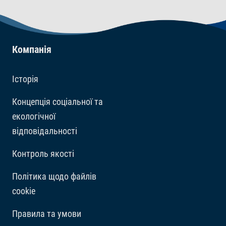
безпеки тропічних риб, тому що оптимальна
температура акваріуму для більшості тропічних риб
має становити від 24 до 26°C.
Компанія
Історія
Концепція соціальної та
екологічної
відповідальності
Контроль якості
Політика щодо файлів
cookie
Правила та умови