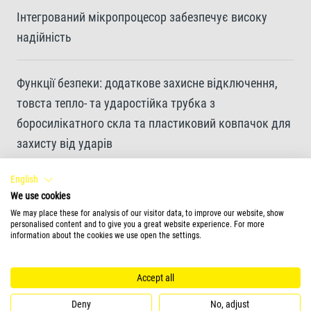
Інтегрований мікропроцесор забезпечує високу
надійність
Функції безпеки: додаткове захисне відключення,
товста тепло- та ударостійка трубка з
боросилікатного скла та пластиковий ковпачок для
захисту від ударів
English
Шнур живлення довжиною 1,6 м для зручного
We use cookies
розміщення обігрівача всередині акваріума
We may place these for analysis of our visitor data, to improve our website, show
personalised content and to give you a great website experience. For more
information about the cookies we use open the settings.
Надійне кріплення за допомогою двох присосок
Accept all
2 роки гарантії
Deny
No, adjust