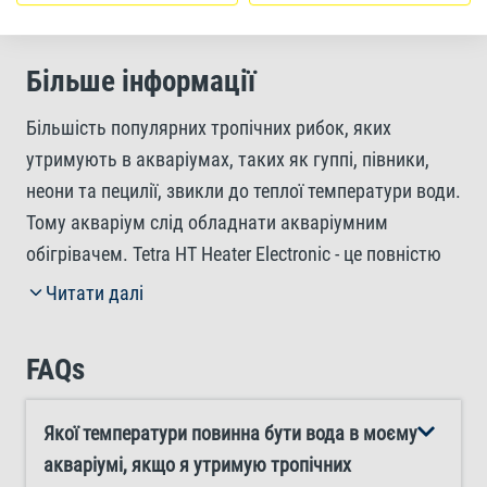
Більше інформації
Більшість популярних тропічних рибок, яких
утримують в акваріумах, таких як гуппі, півники,
неони та пецилії, звикли до теплої температури води.
Тому акваріум слід обладнати акваріумним
обігрівачем. Tetra HT Heater Electronic - це повністю
електронний акваріумний обігрівач з високою
Читати далі
точністю налаштування і роботи. Він надійно
підтримує точну температуру води в діапазоні від
FAQs
20°C до 32°C в акваріумах будь-якого розміру. 3-
ступеневий світлодіодний індикатор стану
Якої температури повинна бути вода в моєму
забезпечує простий і зручний контроль температури
акваріумі, якщо я утримую тропічних
акваріума з тропічною рибою, тоді як вбудований