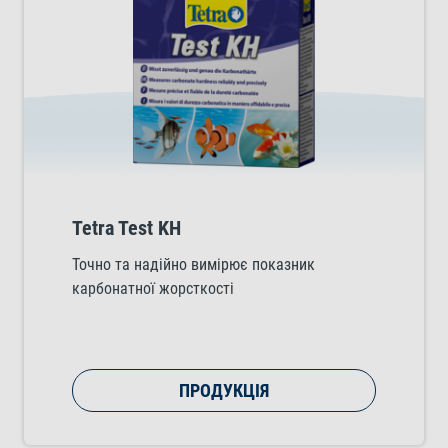
Tetra Test KH
Точно та надійно вимірює показник
карбонатної жорсткості
ПРОДУКЦІЯ