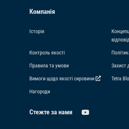
Компанія
Історія
Концепц
відпові
Контроль якості
Політик
Правила та умови
Захист 
Вимоги щодо якості сировини
Tetra Bl
Hагороди
Стежте за нами