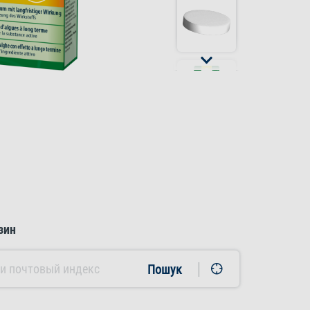
зин
Пошук