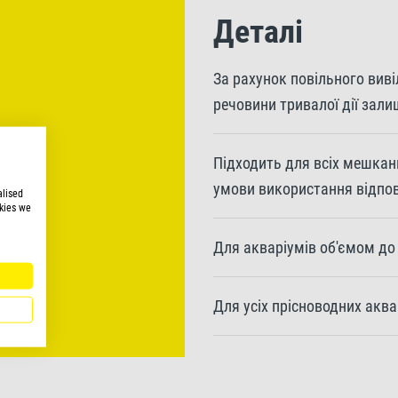
Деталі
За рахунок повільного вив
речовини тривалої дії зали
Підходить для всіх мешканц
умови використання відпов
alised
kies we
Для акваріумів об'ємом до 
Для усіх прісноводних аква