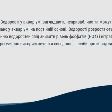
Водорості у акваріумі виглядають непривабливо та можут
анс у акваріумі на постійній основі. Водорості розростаю
ню водоростей слід знизити рівень фосфатів (PO4) і нітрат
регулярно використовувати спеціальні засоби проти надл