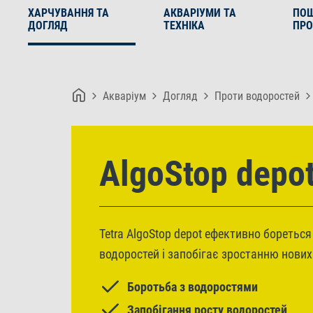
ХАРЧУВАННЯ ТА
АКВАРІУМИ ТА
ПО
ДОГЛЯД
ТЕХНІКА
ПРО
Акваріум
Догляд
Проти водоростей
AlgoStop depo
Tetra AlgoStop depot ефективно бореться
водоростей і запобігає зростанню нових
Боротьба з водоростями
Запобігання росту водоростей