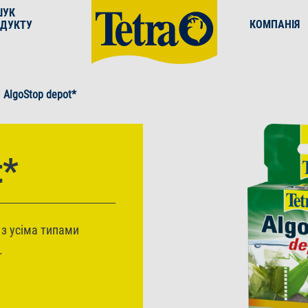
ШУК
КОМПАНІЯ
ДУКТУ
AlgoStop depot*
t*
 з усіма типами
.