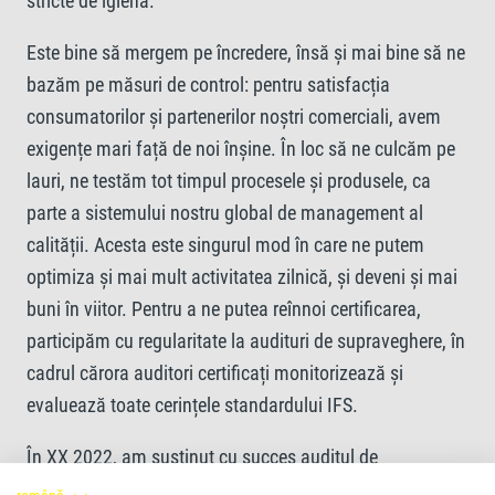
stricte de igienă.
Este bine să mergem pe încredere, însă și mai bine să ne
bazăm pe măsuri de control: pentru satisfacția
consumatorilor și partenerilor noștri comerciali, avem
exigențe mari față de noi înșine. În loc să ne culcăm pe
lauri, ne testăm tot timpul procesele și produsele, ca
parte a sistemului nostru global de management al
calității. Acesta este singurul mod în care ne putem
optimiza și mai mult activitatea zilnică, și deveni și mai
buni în viitor. Pentru a ne putea reînnoi certificarea,
participăm cu regularitate la audituri de supraveghere, în
cadrul cărora auditori certificați monitorizează și
evaluează toate cerințele standardului IFS.
În XX 2022, am susținut cu succes auditul de
supraveghere pentru a ne reînnoi certificarea conform