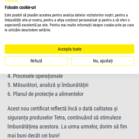
română
versiunii 7 a standardului IFS Food. Ca parte a acestui
Folosim cookie-uri
audit, au fost examinate cu atenție șase servicii
Este posibil să plasăm acestea pentru analiza datelor vizitatorilor noștri, pentru a
îmbunătăți site-ul nostru, pentru a afișa conținut personalizat și pentru a vă oferi o
principale:
experiență excelentă pe site. Pentru mai multe informații despre cookie-urile pe care
le utilizăm deschidem setările.
1. Guvernanță și angajament
2. Sistemul de management al calității și siguranței
Accepta toate
alimentare
Refuză
Nu, ajustați
3. Managementul resurselor
4. Procesele operaționale
5. Măsurători, analiză și îmbunătățiri
6. Planul de protecție a alimentelor
Acest nou certificat reflectă încă o dată calitatea și
siguranța produselor Tetra, continuând să stimuleze
îmbunătățirea acestora. La urma urmelor, dorim să fim
mai buni decât cei buni!