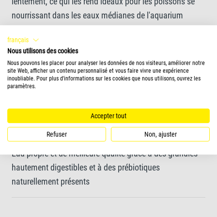
lentement, ce qui les rend idéaux pour les poissons se
nourrissant dans les eaux médianes de l'aquarium
français
Formule BioActive, pour renforcer les défenses
Nous utilisons des cookies
immunitaires
Nous pouvons les placer pour analyser les données de nos visiteurs, améliorer notre
site Web, afficher un contenu personnalisé et vous faire vivre une expérience
inoubliable. Pour plus d'informations sur les cookies que nous utilisons, ouvrez les
paramètres.
Une recette unique à base d'ingrédients de haute qualité
avec un mélange de protéines parfaitement adapté qui
Accepter tout
garantit une croissance optimale
Refuser
Non, ajuster
Eau propre et de meilleure qualité grâce à des granulés
hautement digestibles et à des prébiotiques
naturellement présents