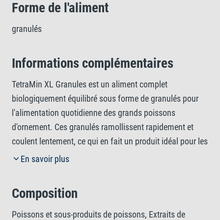
Forme de l'aliment
granulés
Informations complémentaires
TetraMin XL Granules est un aliment complet
biologiquement équilibré sous forme de granulés pour
l'alimentation quotidienne des grands poissons
d'ornement. Ces granulés ramollissent rapidement et
coulent lentement, ce qui en fait un produit idéal pour les
poissons se nourrissant dans les eaux médianes de
En savoir plus
l'aquarium. Cette formule renferme des prébiotiques qui
contribuent à stimuler les fonctions corporelles des
Composition
poissons et à améliorer l'assimilation des aliments. Ces
granulés garantissent la croissance saine et la vitalité
Poissons et sous-produits de poissons, Extraits de