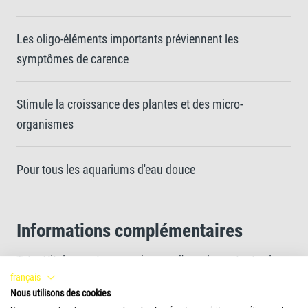
Les oligo-éléments importants préviennent les
symptômes de carence
Stimule la croissance des plantes et des micro-
organismes
Pour tous les aquariums d'eau douce
Informations complémentaires
Tetra Vital apporte aux poissons d'eau douce toutes les
français
vitamines et les oligo-éléments essentiels dont ils ont
Nous utilisons des cookies
besoin pour leur vitalité et leur bien-être. Ses vitamines B