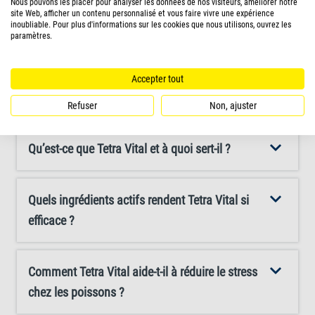
Nous pouvons les placer pour analyser les données de nos visiteurs, améliorer notre
naturellement actives réduisent le stress et renforcent la
site Web, afficher un contenu personnalisé et vous faire vivre une expérience
inoubliable. Pour plus d'informations sur les cookies que nous utilisons, ouvrez les
vitalité des poissons, ce qui les aide à rester actifs, en
paramètres.
bonne santé et résilients. Le magnésium favorise une
En savoir plus
croissance forte et saine, tandis que le panthénol
Accepter tout
protège les muqueuses délicates des poissons et
Questions fréquemment posées
Refuser
Non, ajuster
renforce ainsi leurs défenses naturelles. La formule
soigneusement équilibrée de Tetra Vital inclut également
Qu’est-ce que Tetra Vital et à quoi sert-il ?
de l'iode, qui aide à préparer les poissons à la
reproduction et augmente les chances de succès du frai,
ce qui le rend particulièrement précieux pour les
Quels ingrédients actifs rendent Tetra Vital si
aquariophiles qui élèvent des espèces destinées à la
efficace ?
reproduction. De plus, les oligo-éléments essentiels
préviennent les carences et garantissent que les
Comment Tetra Vital aide-t-il à réduire le stress
poissons restent dynamiques et en bonne santé. En
chez les poissons ?
enrichissant l'eau avec ces nutriments essentiels, Tetra