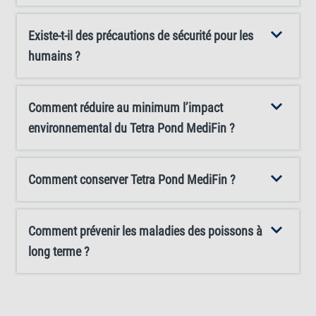
soigneusement à l'eau courante. En cas d'ingestion
Existe-t-il des précautions de sécurité pour les
accidentelle, consultez immédiatement un médecin et
humains ?
montrez la notice ou l'étiquette de l'emballage. Assurez-
vous toujours de bien ventiler les pièces où l'ingrédient
formaldéhyde est utilisé. Ce produit vétérinaire a un fort
Comment réduire au minimum l’impact
effet colorant. Par conséquent, évitez tout contact avec
environnemental du Tetra Pond MediFin ?
les vêtements. Les vêtements fortement contaminés
doivent être changés immédiatement et lavés avant
Comment conserver Tetra Pond MediFin ?
d'être reportés. Tetra Pond MediFin ne doit pas être
utilisé dans les plans d'eau naturels. Pour minimiser les
effets nocifs de l'oxalate de malachite verte sur
Comment prévenir les maladies des poissons à
l'environnement, l'eau du bassin doit être filtrée avec du
long terme ?
charbon actif après le traitement et avant le changement
d'eau. Il est interdit d'utiliser Tetra Pond MediFin sur des
animaux autres que les animaux domestiques suivants :