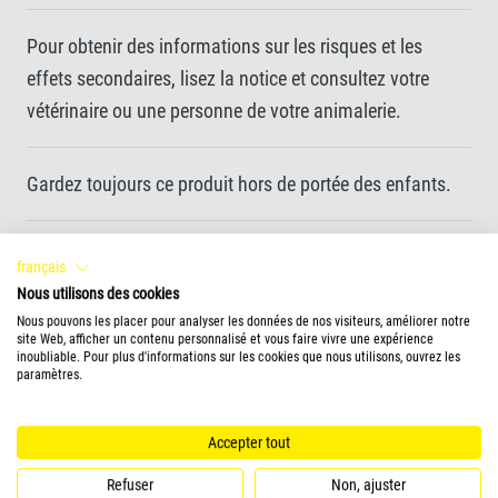
Pour obtenir des informations sur les risques et les
effets secondaires, lisez la notice et consultez votre
vétérinaire ou une personne de votre animalerie.
Gardez toujours ce produit hors de portée des enfants.
français
Informations complémentaires
Nous utilisons des cookies
Nous pouvons les placer pour analyser les données de nos visiteurs, améliorer notre
Tetra Pond MediFin est un concentré destiné à la
site Web, afficher un contenu personnalisé et vous faire vivre une expérience
inoubliable. Pour plus d'informations sur les cookies que nous utilisons, ouvrez les
préparation d'une solution polyvalente pour le traitement
paramètres.
des poissons d'ornement. Ce médicament vétérinaire a
un effet antiseptique lorsqu'il est utilisé contre les
Accepter tout
infestations parasitaires, les infections fongiques, les
Refuser
Non, ajuster
parasites des branchies et les bactéries. Les symptômes