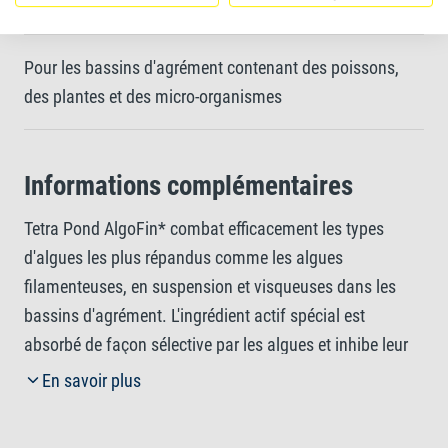
Extrêmement simple à utiliser, avec des dosages précis
Pour les bassins d'agrément contenant des poissons,
des plantes et des micro-organismes
Informations complémentaires
Tetra Pond AlgoFin* combat efficacement les types
d'algues les plus répandus comme les algues
filamenteuses, en suspension et visqueuses dans les
bassins d'agrément. L'ingrédient actif spécial est
absorbé de façon sélective par les algues et inhibe leur
capacité de photosynthèse. Les algues sont ainsi
En savoir plus
détruites en l'espace de deux à trois semaines. Tetra
Pond AlgoFin* empêche dans le même temps le