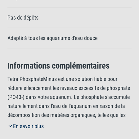
Pas de dépôts
Adapté à tous les aquariums d'eau douce
Informations complémentaires
Tetra PhosphateMinus est une solution fiable pour
réduire efficacement les niveaux excessifs de phosphate
(PO43-) dans votre aquarium. Le phosphate s'accumule
naturellement dans l'eau de l'aquarium en raison de la
décomposition des matières organiques, telles que les
déjections des poissons et les résidus de nourriture ou
En savoir plus
de plantes. Bien qu'il soit essentiel à la santé des