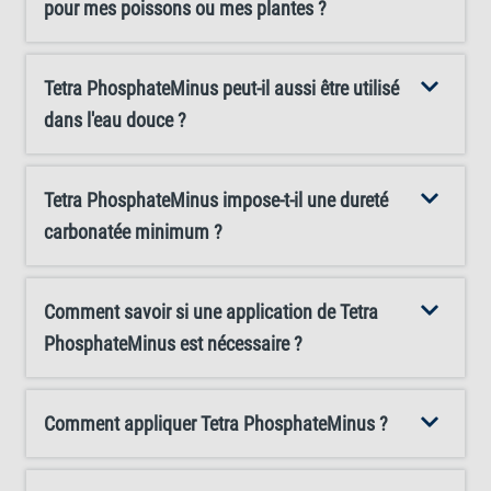
pour mes poissons ou mes plantes ?
répétez ce dosage tous les deux jours jusqu'à obtenir la
valeur cible. Veillez également à assurer une aération
suffisante de votre aquarium (par exemple avec la
Tetra PhosphateMinus peut-il aussi être utilisé
gamme Tetra APS) pour favoriser les micro-organismes
dans l'eau douce ?
utiles et maintenir l'équilibre. Choisissez Tetra
PhosphateMinus pour une gestion efficace des
Tetra PhosphateMinus impose-t-il une dureté
phosphates et maintenez un écosystème équilibré dans
carbonatée minimum ?
votre aquarium.
Comment savoir si une application de Tetra
PhosphateMinus est nécessaire ?
Comment appliquer Tetra PhosphateMinus ?