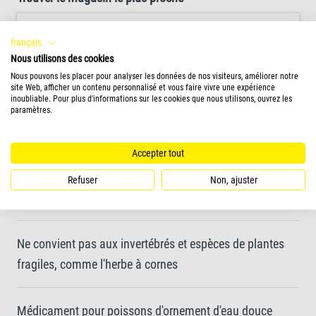
français
Nous utilisons des cookies
Nous pouvons les placer pour analyser les données de nos visiteurs, améliorer notre
site Web, afficher un contenu personnalisé et vous faire vivre une expérience
inoubliable. Pour plus d'informations sur les cookies que nous utilisons, ouvrez les
paramètres.
Détails
Accepter tout
Conçu pour traiter la maladie des points blancs
(Ichthyophthirius multifiliis) et autres parasites de la
Refuser
Non, ajuster
peau et des branchies tels que Trichodina et Chilodonella
Ne convient pas aux invertébrés et espèces de plantes
fragiles, comme l'herbe à cornes
Médicament pour poissons d'ornement d'eau douce