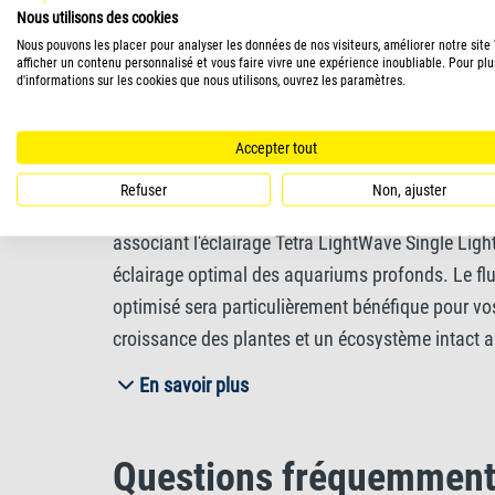
Nous utilisons des cookies
Nous pouvons les placer pour analyser les données de nos visiteurs, améliorer notre site
afficher un contenu personnalisé et vous faire vivre une expérience inoubliable. Pour plu
d'informations sur les cookies que nous utilisons, ouvrez les paramètres.
Informations compléme
Accepter tout
Refuser
Non, ajuster
Passer à la technologie LED moderne n'a jamais 
associant l'éclairage Tetra LightWave Single Light
éclairage optimal des aquariums profonds. Le flux
optimisé sera particulièrement bénéfique pour vos
croissance des plantes et un écosystème intact 
car elles consomment peu d'électricité et ont une
En savoir plus
véritablement durables et écologiques. Contraire
un risque pour les aquariums et leurs habitants 
Questions fréquemment
chaque côté afin de l'adapter aux dimensions de 