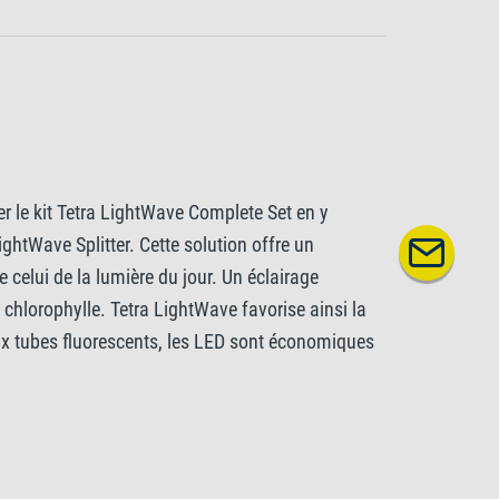
 le kit Tetra LightWave Complete Set en y
ightWave Splitter. Cette solution offre un
celui de la lumière du jour. Un éclairage
chlorophylle. Tetra LightWave favorise ainsi la
ux tubes fluorescents, les LED sont économiques
re remplacées aussi fréquemment, ce qui les rend
iennent pas de mercure susceptible de présenter
la longueur de l'éclairage LED de 8 cm maximum de