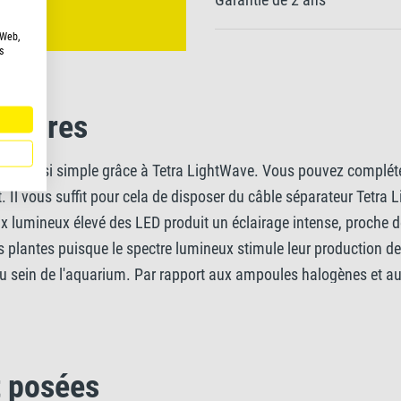
 Web,
s
ntaires
été aussi simple grâce à Tetra LightWave. Vous pouvez compléter
. Il vous suffit pour cela de disposer du câble séparateur Tetra L
 lumineux élevé des LED produit un éclairage intense, proche de 
 plantes puisque le spectre lumineux stimule leur production de 
au sein de l'aquarium. Par rapport aux ampoules halogènes et a
 durée de vie de 30 000 heures. Elles n'ont donc pas besoin d'êt
ment aux anciens tubes fluorescents, par exemple, elles ne cont
en cas de défaut. Les rallonges réglables permettent d'étendre 
 posées
l'aquarium.