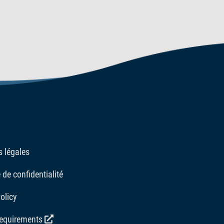
roduit, un nombre restreint de poissons peut être introduit, et l'
oldfish Flakes. Appliquez toujours Tetra Goldfish AquaSafe pour
résentes dans l'eau du robinet. À la fois pratique et fiable, Tetr
préserver l'efficacité des bactéries vivantes, le produit ne doit
 légales
 de confidentialité
olicy
requirements