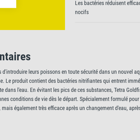
Les bactéries réduisent effica
nocifs
ntaires
s d'introduire leurs poissons en toute sécurité dans un nouvel a
ue. Le produit contient des bactéries nitrifiantes qui entrent im
te dans l'eau. En évitant les pics de ces substances, Tetra Gold
 bonnes conditions de vie dès le départ. Spécialement formulé pou
m, mais également très efficace après un changement d'eau, apr
 été perdues. Utilisé en combinaison avec Tetra Goldfish AquaSaf
afeStart est un traitement de base qui offre aux poissons rouges
ion. Ajoutez 5 ml de Tetra Goldfish SafeStart pour 3 l d'eau d'