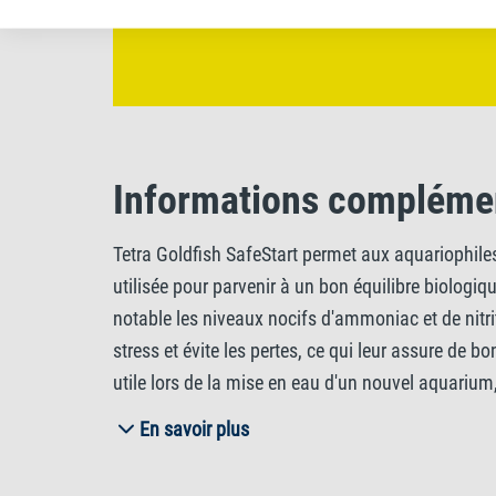
Informations compléme
Tetra Goldfish SafeStart permet aux aquariophile
utilisée pour parvenir à un bon équilibre biologiq
notable les niveaux nocifs d'ammoniac et de nitri
stress et évite les pertes, ce qui leur assure de
utile lors de la mise en eau d'un nouvel aquariu
cultures bactériennes du système de filtrage ont
En savoir plus
contenues dans l'eau du robinet, Tetra Goldfish S
s'épanouir. Agitez le flacon avant toute utilisat