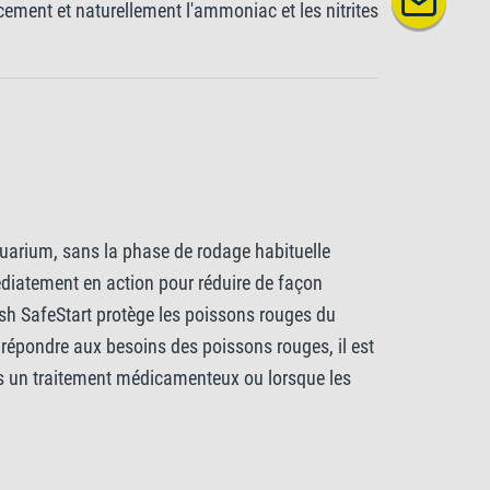
cement et naturellement l'ammoniac et les nitrites
quarium, sans la phase de rodage habituelle
médiatement en action pour réduire de façon
fish SafeStart protège les poissons rouges du
r répondre aux besoins des poissons rouges, il est
ès un traitement médicamenteux ou lorsque les
e, qui neutralise les substances nocives souvent
 l'environnement stable dont ils ont besoin pour
aquarium. La température minimale recommandée