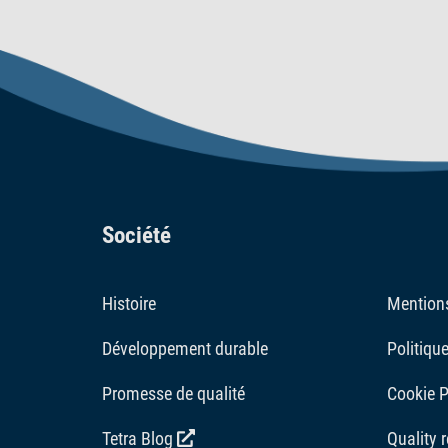
pour le traitement est de 16 °C. Après l'ajout du p
premières semaines, par exemple avec des Tetra G
chlore, le cuivre et d'autres substances souvent p
lorsqu'il est stocké à température ambiante. Pour 
30 °C ou inférieures à 2 °C.
Société
Histoire
Mentions
Développement durable
Politique
Promesse de qualité
Cookie P
Tetra Blog
Quality 