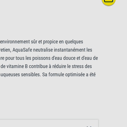
 environnement sûr et propice en quelques
etien, AquaSafe neutralise instantanément les
ûre pour tous les poissons d'eau douce et d'eau de
de vitamine B contribue à réduire le stress des
 muqueuses sensibles. Sa formule optimisée a été
alité et le magnésium favorise une croissance
 bénéfiques, contribuant ainsi à maintenir une
a qualité et maintenir un environnement aquatique
ser, la formule AquaSafe convient à tous les
de protéines pendant l'application pour éviter un
l de Tetra AquaSafe pour chaque 10 L d'eau du