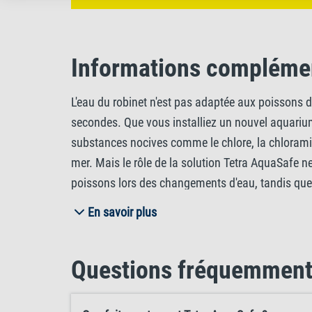
Informations compléme
L'eau du robinet n'est pas adaptée aux poissons 
secondes. Que vous installiez un nouvel aquariu
substances nocives comme le chlore, la chloramine,
mer. Mais le rôle de la solution Tetra AquaSafe n
poissons lors des changements d'eau, tandis que 
spécifiquement conçue pour nourrir la peau et les
En savoir plus
vigoureuse des poissons et des plantes aquatique
eau propre et biologiquement équilibrée. Conseil 
Questions fréquemment
sain. Pour cela, vous pouvez utiliser la solution 
aquariums d'eau douce et d'eau de mer. Pour les a
excès de mousse. Pour garantir un résultat optima