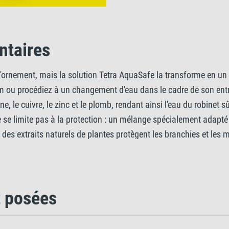
ntaires
d'ornement, mais la solution Tetra AquaSafe la transforme en un
m ou procédiez à un changement d'eau dans le cadre de son entr
 le cuivre, le zinc et le plomb, rendant ainsi l'eau du robinet s
e se limite pas à la protection : un mélange spécialement adapté 
des extraits naturels de plantes protègent les branchies et les
 nageoires des poissons. En outre, l'apport d'iode stimule la vit
s. Tetra AquaSafe favorise également la croissance de bactéries
: testez régulièrement l'eau de votre aquarium pour surveiller s
 posées
Tetra Test 7in1, par exemple. Rapidement soluble et facile à utili
quariums d'eau de mer, veillez simplement à éteindre l'écumeur 
l, veuillez bien agiter le produit avant utilisation. Ajoutez 5 m