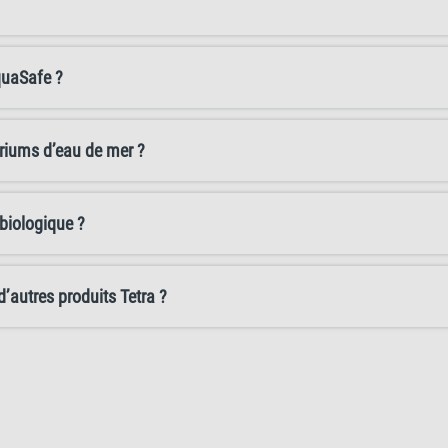
aquarium. La coloration bleue du liquide disparaît immédiatement
aquarium.
quaSafe ?
ariums d’eau de mer ?
 biologique ?
’autres produits Tetra ?