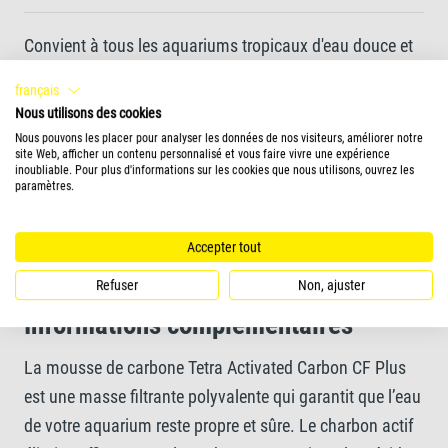
Convient à tous les aquariums tropicaux d'eau douce et
d'eau de mer
français
Nous utilisons des cookies
Convient à la gamme de filtres Tetra IN.
Nous pouvons les placer pour analyser les données de nos visiteurs, améliorer notre
site Web, afficher un contenu personnalisé et vous faire vivre une expérience
inoubliable. Pour plus d'informations sur les cookies que nous utilisons, ouvrez les
paramètres.
Spécialement conçu pour la gamme de filtres Tetra IN
Plus
Accepter tout
Refuser
Non, ajuster
Informations complémentaires
La mousse de carbone Tetra Activated Carbon CF Plus
est une masse filtrante polyvalente qui garantit que l’eau
de votre aquarium reste propre et sûre. Le charbon actif