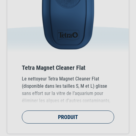
Tetra Magnet Cleaner Flat
Le nettoyeur Tetra Magnet Cleaner Flat
(disponible dans les tailles S, M et L) glisse
sans effort sur la vitre de l’aquarium pour
éliminer les algues et d’autres contaminants,
et rétablit ainsi une visibilité parfaite sur
l’intérieur de votre aquarium. Son design
PRODUIT
ergonomique est adapté aux aquariums en
verre jusqu’à 10 mm d’épaisseur.