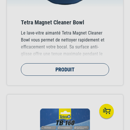
Tetra Magnet Cleaner Bowl
Le lave-vitre aimanté Tetra Magnet Cleaner
Bowl vous permet de nettoyer rapidement et
efficacement votre bocal. Sa surface anti-
glisse offre une tenue maximale pendant le
nettoyage, tandis que sa forme ergonomique
permet de le tenir confortablement dans la
PRODUIT
main.