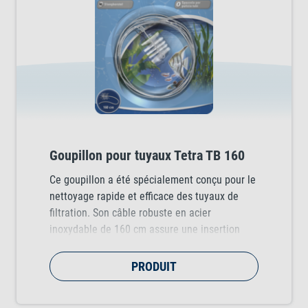
Goupillon pour tuyaux Tetra TB 160
Ce goupillon a été spécialement conçu pour le
nettoyage rapide et efficace des tuyaux de
filtration. Son câble robuste en acier
inoxydable de 160 cm assure une insertion
aisée dans les tuyaux. Le goupillon élimine la
saleté des tuyaux de 11 à 25 mm de diamètre
PRODUIT
en entraînant celle-ci vers l’extérieur.