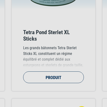
Tetra Pond Sterlet XL
Sticks
Les grands bâtonnets Tetra Sterlet
Sticks XL constituent un régime
équilibré et complet dédié aux
esturgeons et sterlets de grande taille,
favorisant une croissance saine et un
système immunitaire renforcé.
PRODUIT