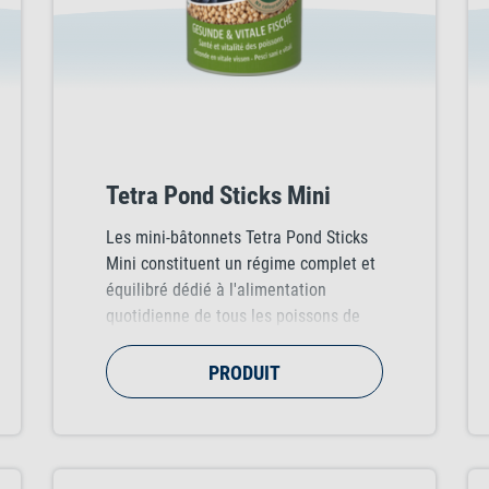
Tetra Pond Sticks Mini
Les mini-bâtonnets Tetra Pond Sticks
Mini constituent un régime complet et
équilibré dédié à l'alimentation
quotidienne de tous les poissons de
bassin de petite taille, favorisant une
croissance saine, un système
PRODUIT
immunitaire renforcé et une eau de
meilleure qualité.