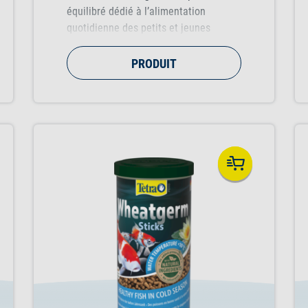
équilibré dédié à l’alimentation
quotidienne des petits et jeunes
poissons de moins de 15 cm,
favorisant une croissance saine, un
PRODUIT
système immunitaire renforcé et une
eau de meilleure qualité.