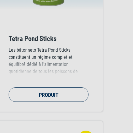
Tetra Pond Sticks
Les bâtonnets Tetra Pond Sticks
constituent un régime complet et
équilibré dédié à l'alimentation
quotidienne de tous les poissons de
bassin, favorisant une croissance saine,
un système immunitaire renforcé et une
eau de meilleure qualité.
PRODUIT