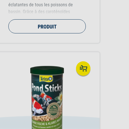
éclatantes de tous les poissons de
bassin. Grâce à des caroténoïdes
naturels de haute qualité, ces bâtonnets
ravivent l'éclat des couleurs après
PRODUIT
quelques semaines d'utilisation
seulement.