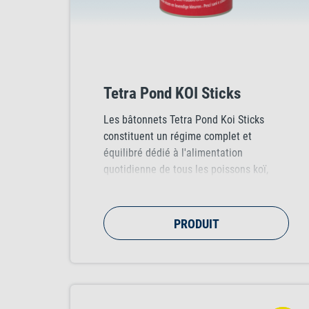
Tetra Pond KOI Sticks
Les bâtonnets Tetra Pond Koi Sticks
constituent un régime complet et
équilibré dédié à l'alimentation
quotidienne de tous les poissons koï,
favorisant une croissance saine, un
système immunitaire renforcé et une
bonne qualité de l'eau. Le mélange
PRODUIT
optimisé de nutriments et d'ingrédients
naturels de haute qualité garantit une
croissance optimale et une résistance
accrue des carpes koï.