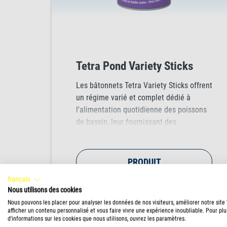
Tetra Pond Variety Sticks
Les bâtonnets Tetra Variety Sticks offrent
un régime varié et complet dédié à
l'alimentation quotidienne des poissons
de bassin, leur fournissant des
nutriments essentiels pour une
croissance saine, un système
immunitaire renforcé et une eau de
PRODUIT
meilleure qualité.
français
Nous utilisons des cookies
Nous pouvons les placer pour analyser les données de nos visiteurs, améliorer notre site
afficher un contenu personnalisé et vous faire vivre une expérience inoubliable. Pour plu
d'informations sur les cookies que nous utilisons, ouvrez les paramètres.