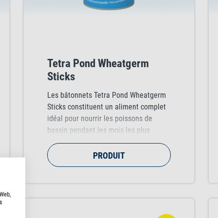
Tetra Pond Wheatgerm
Sticks
Les bâtonnets Tetra Pond Wheatgerm
Sticks constituent un aliment complet
idéal pour nourrir les poissons de
bassin pendant les mois les plus
froids, lorsque la température de l'eau
est inférieure à 10°C. Enrichis en
PRODUIT
germes de blé de première qualité, ces
bâtonnets hautement digestibles
procurent une énergie rapide et sont
 Web,
parfaitement adaptés à l'activité
s
métabolique réduite des poissons