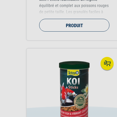
équilibré et complet aux poissons rouges
de petite taille. Les granulés faciles à
ingérer sont spécialement conçus pour
les petits et jeunes poissons rouges, leur
PRODUIT
offrant des nutriments essentiels pour
une croissance saine et une santé
optimale.