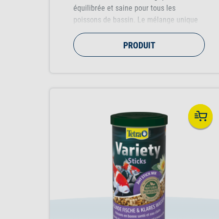
équilibrée et saine pour tous les
poissons de bassin. Le mélange unique
de trois flocons sélectionnés garantit un
régime complet et équilibré, contenant
PRODUIT
des protéines de haute qualité qui
favorisent une croissance saine.