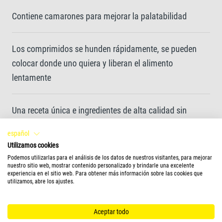
Contiene camarones para mejorar la palatabilidad
Los comprimidos se hunden rápidamente, se pueden
colocar donde uno quiera y liberan el alimento
lentamente
Una receta única e ingredientes de alta calidad sin
colorantes ni conservantes añadidos que garantizan un
español
crecimiento óptimo
Utilizamos cookies
Podemos utilizarlas para el análisis de los datos de nuestros visitantes, para mejorar
nuestro sitio web, mostrar contenido personalizado y brindarle una excelente
Agua limpia y mejor calidad del agua gracias a las
experiencia en el sitio web. Para obtener más información sobre las cookies que
utilizamos, abre los ajustes.
pastillas fáciles de ingerir y muy digeribles
Aceptar todo