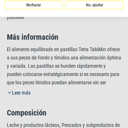
Forma del alimento
Rechazar
No, ajustar
pastillas
Más información
El alimento equilibrado en pastillas Tetra TabiMin ofrece
a sus peces de fondo y tímidos una alimentación óptima
y variada. Las pastillas se hunden rápidamente y
pueden colocarse estratégicamente si es necesario para
que los peces tímidos puedan alimentarse sin ser
molestados. Gracias a la forma de pastilla, el alimento
Leer más
se libera lentamente en el agua. Las pastillas múltiples
Tetra TabiMin tienen dos colores. La cara naranja
Composición
contiene carotenoides para realzar la vivacidad del color.
La cara amarilla/beige contiene aceite de pescado de
Leche y productos lácteos, Pescados y subproductos de